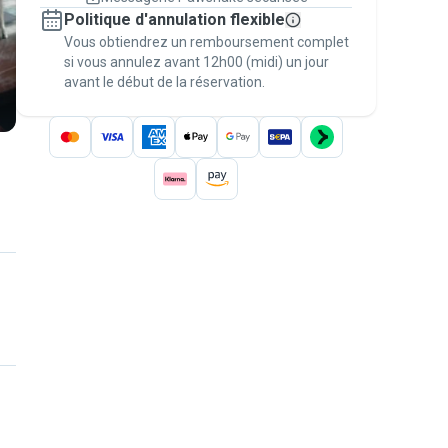
Réservations couvertes par
Politique d'annulation flexible
nos garanties
Vous obtiendrez un remboursement complet
Gardez tout sur Pawshake (du premier
message au paiement) pour bénéficier de la
si vous annulez avant 12h00 (midi) un jour
avant le début de la réservation.
Garantie Pawshake
.