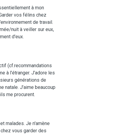
essentiellement à mon
 Garder vos félins chez
'environnement de travail.
rnée/nuit à veiller sur eux,
ement d'eux.
actif (cf.recommandations
e à l’étranger. J’adore les
usieurs générations de
 natale. J’aime beaucoup
ils me procurent.
s et malades. Je n'amène
r chez vous garder des