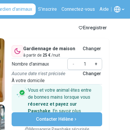
ardien d'animaux
S'inscrire
Connectez-vous
Aide
Enregistrer
Gardiennage de maison
Changer
à partir de
25 €
/nuit
Nombre d'animaux
-
+
Aucune date n'est précisée
Changer
À votre domicile
Vous et votre animal êtes entre
de bonnes mains lorsque vous
réservez et payez sur
Pawshake
.
En savoir plus
Paiements sécurisés
Contacter Hélène
Assistance en cas de
changement de programme.
Messagerie Pawshake sécurisée