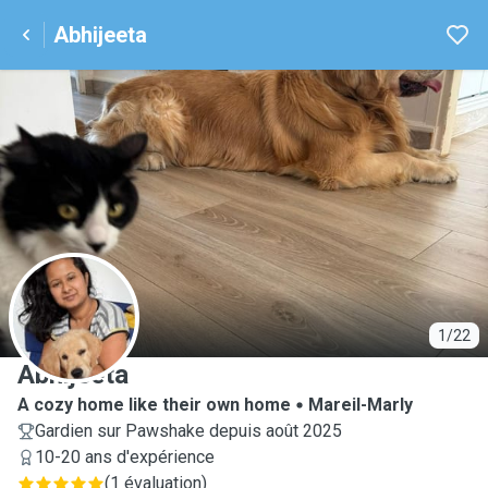
Abhijeeta
A
1/22
Abhijeeta
A cozy home like their own home
Mareil-Marly
Gardien sur Pawshake depuis août 2025
10-20 ans d'expérience
(
1 évaluation
)