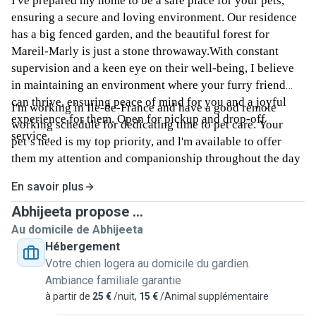
I've prepared my home to be a safe place for your pets,
ensuring a secure and loving environment. Our residence
has a big fenced garden, and the beautiful forest for
Mareil-Marly is just a stone throwaway.With constant
supervision and a keen eye on their well-being, I believe
in maintaining an environment where your furry friend
can thrive, ensuring peace of mind for you and a joyful
I'm working in Ile-de-France and have a good remote
experience for them. Open for pickup and drop-off
working schedule for dedicating time to pet care. Your
service.
pet’s need is my top priority, and l'm available to offer
them my attention and companionship throughout the day
En savoir plus
Abhijeeta propose ...
Au domicile de Abhijeeta
Hébergement
Votre chien logera au domicile du gardien.
Ambiance familiale garantie
à partir de
25 €
/nuit,
15 €
/Animal supplémentaire