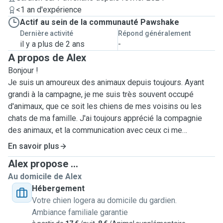
<1 an d'expérience
Actif au sein de la communauté Pawshake
Dernière activité
Répond généralement
il y a plus de 2 ans
-
A propos de Alex
Bonjour !
Je suis un amoureux des animaux depuis toujours. Ayant
grandi à la campagne, je me suis très souvent occupé
d'animaux, que ce soit les chiens de mes voisins ou les
chats de ma famille. J'ai toujours apprécié la compagnie
des animaux, et la communication avec ceux ci me
paraissaient toujours plus facile.
En savoir plus
Alex propose ...
Je veux devenir un gardien d'animaux car je veux retrouver
Au domicile de Alex
ce contact malgré le fait que je sois loin de mon village
Hébergement
natal.
Votre chien logera au domicile du gardien.
Ambiance familiale garantie
Je pense avoir une expérience précieuse, que ce soit pour