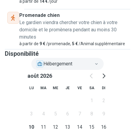
à partir de
14 €
/jour
Promenade chien
Le gardien viendra chercher votre chien à votre
domicile et le promènera pendant au moins 30
minutes
à partir de
9 €
/promenade,
5 €
/Animal supplémentaire
Disponibilité
Hébergement
août 2026
LU
MA
ME
JE
VE
SA
DI
1
2
3
4
5
6
7
8
9
10
11
12
13
14
15
16