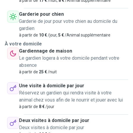
à partir de
17 €
/nuit,
8 €
/Animal supplémentaire
les chats ou pour les chiens. En effet, les chats de ma
famille étaient tous habitué à la vie en extérieure et avaient
Garderie pour chien
de très fort caractère. En matière de chiens, je me suis
Garderie de jour pour votre chien au domicile du
occupé de tous oes profils, de petits à gros, de chiots à
gardien
vieux chiens. Ainsi, je pense que mon expérience sera
à partir de
10 €
/jour,
5 €
/Animal supplémentaire
grandement utile.
À votre domicile
Gardiennage de maison
Je suis seul dans un appartement de 40m2 sans balcon,
Le gardien logera à votre domicile pendant votre
dans un bâtiment très calme. Un parc est d'ailleurs situé
absence
juste devant, et les chiens du quartier adore aller y jouer.
à partir de
25 €
/nuit
Également, je suis près de nombreuses routes calmes,
permettant de faire de grandes balades.
Une visite à domicile par jour
Réservez un gardien qui rendra visite à votre
Je peux garder un animal durant la journée ou la nuit. Je
animal chez vous afin de le nourrir et jouer avec lui
peux également emmener un toutou en balade, ou rendre
à partir de
8 €
/jour
visite durant la journée à votre boule de poil.
Deux visites à domicile par jour
Deux visites à domicile par jour