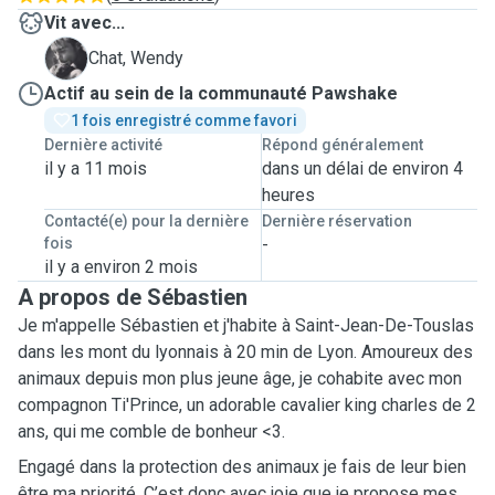
Vit avec...
W
Chat, Wendy
Actif au sein de la communauté Pawshake
1 fois enregistré comme favori
Dernière activité
Répond généralement
il y a 11 mois
dans un délai de environ 4
heures
Contacté(e) pour la dernière
Dernière réservation
fois
-
il y a environ 2 mois
A propos de Sébastien
Je m'appelle Sébastien et j'habite à Saint-Jean-De-Touslas
dans les mont du lyonnais à 20 min de Lyon. Amoureux des
animaux depuis mon plus jeune âge, je cohabite avec mon
compagnon Ti'Prince, un adorable cavalier king charles de 2
ans, qui me comble de bonheur <3.
Engagé dans la protection des animaux je fais de leur bien
être ma priorité. C’est donc avec joie que je propose mes