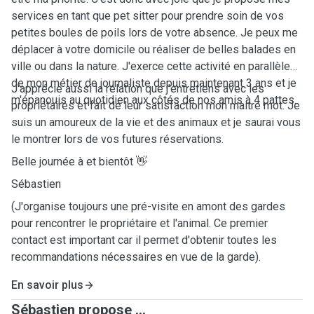
services en tant que pet sitter pour prendre soin de vos
petites boules de poils lors de votre absence. Je peux me
déplacer à votre domicile ou réaliser de belles balades en
ville ou dans la nature. J'exerce cette activité en parallèle
de mon métier de journaliste depuis maintenant 3 ans et je
J'apprécie aussi la relation que j'entretiens avec les
m'épanouis au quotidien aux côtés de nos amis à 4 pattes.
propriétaires et fait de leur satisfaction mon maitre mot. Je
suis un amoureux de la vie et des animaux et je saurai vous
le montrer lors de vos futures réservations.
Belle journée à et bientôt 👋
Sébastien
(J'organise toujours une pré-visite en amont des gardes
pour rencontrer le propriétaire et l'animal. Ce premier
contact est important car il permet d'obtenir toutes les
recommandations nécessaires en vue de la garde).
En savoir plus
Sébastien propose ...