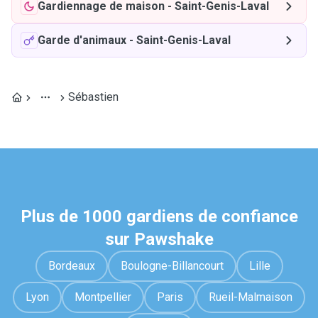
Gardiennage de maison
-
Saint-Genis-Laval
Garde d'animaux
-
Saint-Genis-Laval
Sébastien
Plus de 1000 gardiens de confiance
sur Pawshake
Bordeaux
Boulogne-Billancourt
Lille
Lyon
Montpellier
Paris
Rueil-Malmaison