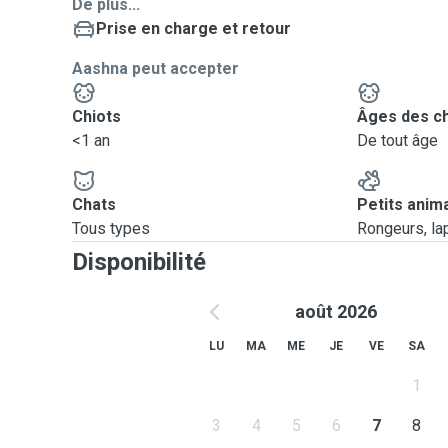
De plus...
Prise en charge et retour
Aashna peut accepter
Chiots
Âges des c
<1 an
De tout âge
Chats
Petits anim
Tous types
Rongeurs, lapi
Disponibilité
août 2026
LU
MA
ME
JE
VE
SA
1
3
4
5
6
7
8