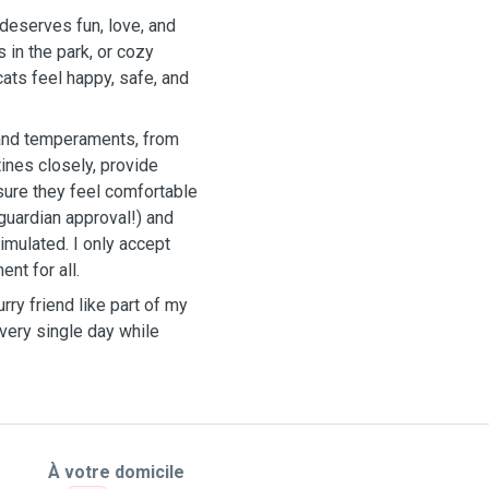
deserves fun, love, and
 in the park, or cozy
ats feel happy, safe, and
s and temperaments, from
tines closely, provide
 sure they feel comfortable
h guardian approval!) and
imulated. I only accept
nt for all.
urry friend like part of my
 every single day while
À votre domicile