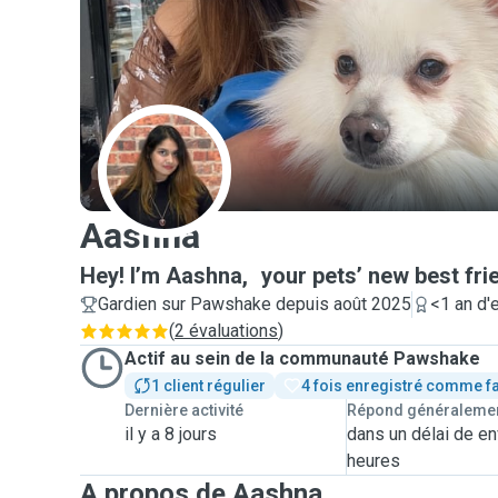
A
Aashna
Hey! I’m Aashna, your pets’ new best frie
Gardien sur Pawshake depuis août 2025
<1 an d'
(
2 évaluations
)
Actif au sein de la communauté Pawshake
1 client régulier
4 fois enregistré comme f
Dernière activité
Répond généraleme
il y a 8 jours
dans un délai de en
heures
A propos de Aashna