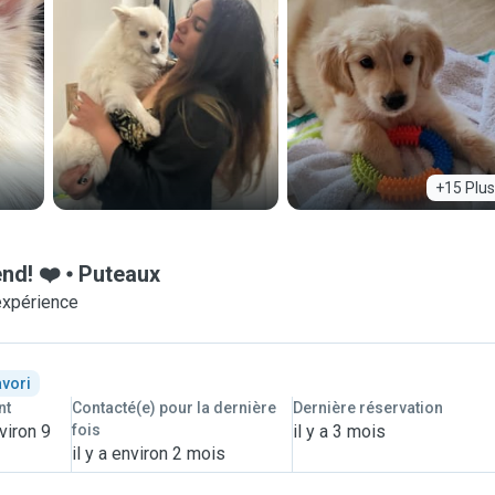
+15 Plus
nd! ❤️
Puteaux
expérience
avori
nt
Contacté(e) pour la dernière
Dernière réservation
viron 9
fois
il y a 3 mois
il y a environ 2 mois