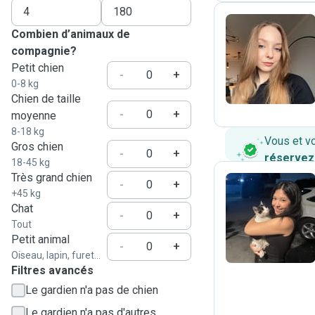
Combien d’animaux de
compagnie?
P
Petit chien
-
+
0-8 kg
Chien de taille
-
+
moyenne
8-18 kg
Vous et v
Gros chien
-
+
réservez
18-45 kg
Très grand chien
-
+
+45 kg
Chat
M
-
+
Tout
Petit animal
-
+
Oiseau, lapin, furet...
Filtres avancés
Le gardien n'a pas de chien
Le gardien n'a pas d'autres