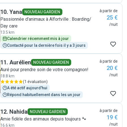
10
.
Yana
à partir de
NOUVEAU GARDIEN
25 €
Passionnée d'animaux à Alfortville : Boarding/
/nuit
Day care
13.5 km
Calendrier récemment mis à jour
Contacté pour la dernière fois il y a 3 jours
11
.
Aurélien
à partir de
NOUVEAU GARDIEN
20 €
Auré pour prendre soin de votre compagnon!
/nuit
18.8 km
(
1 évaluation
)
A été actif aujourd'hui
Répond habituellement dans les un jour
12
.
Nahida
à partir de
NOUVEAU GARDIEN
19 €
Amie fidèle des animaux depuis toujours 🐾
/nuit
16.6 km