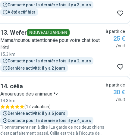
Contacté pour la dernière fois il y a 3 jours
A été actif hier
13
.
Wefer
à partir de
NOUVEAU GARDIEN
25 €
Mama/nounou attentionnée pour votre chat tout
/nuit
l'été
15.3 km
Contacté pour la dernière fois il y a 2 jours
Dernière activité: il y a 2 jours
14
.
célia
à partir de
30 €
Amoureuse des animaux 🐾
/nuit
14.3 km
(
1 évaluation
)
Dernière activité: il y a 6 jours
Contacté pour la dernière fois il y a 4 jours
"Honnêtement rien à dire ! La garde de nos deux chiens
c’est parfaitement passé, Célia est très à l’écoute de