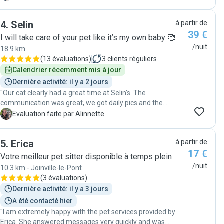
recuperare e riportare il vostro piccolo amico! È molto
Mafuang a été vraiment très disponible et m'a envoyé
attento e invia foto e video de vostro cane tutto i giorni!
régulièrement des nouvelles et des photos, ce dont j'ai
Carlo ha cuti sicuramente una bellissima settimana nel
4
.
Selin
à partir de
été très reconnaissante ! "
grande giardino con gli altri cani! Grazie Jeff! Ci
39 €
I will take care of your pet like it’s my own baby 🥰
vedremo prestissimo! "
/nuit
18.9 km
(
13 évaluations
)
3
clients réguliers
Calendrier récemment mis à jour
Dernière activité: il y a 2 jours
"Our cat clearly had a great time at Selin's. The
communication was great, we got daily pics and the
drop off/pick up was very smooth. Great pet sitter. "
A
Evaluation faite par Alinnette
5
.
Erica
à partir de
17 €
Votre meilleur pet sitter disponible à temps plein
/nuit
10.3 km - Joinville-le-Pont
(
3 évaluations
)
Dernière activité: il y a 3 jours
A été contacté hier
"I am extremely happy with the pet services provided by
Erica. She answered messages very quickly and was