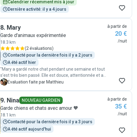
Calendrier récemment mis à jour
Dernière activité: il y a 4 jours
8
.
Mary
à partir de
20 €
Garde d'animaux expérimentée
/nuit
18.3 km
(
2 évaluations
)
Contacté pour la dernière fois il y a 2 jours
A été actif hier
"Mary a gardé notre chat pendant une semaine et tout
s’est très bien passé. Elle est douce, attentionnée et a
même réussi à lui donner son médicament avec une
M
Evaluation faite par Matthieu
pipette. Ayant elle-même un chat, elle sait très bien
s’en occuper. Je la recommande sans hésitation !"
9
.
Nina
à partir de
NOUVEAU GARDIEN
35 €
Garde chiens et chats avec amour 🧡
/nuit
18.1 km
Contacté pour la dernière fois il y a 3 jours
A été actif aujourd'hui