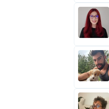
Y
A
N