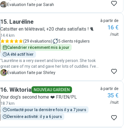
nos inquiétudes et des caractères des chiens. Très
S
Evaluation faite par Sarah
réactive, elle nous a régulièrement envoyé des
nouvelles de nos loulous ! Je recommande vivement "
15
.
Lauréline
à partir de
16 €
Catsitter en télétravail, +20 chats satisfaits ! 🐈
/nuit
14.4 km
(
29 évaluations
)
5
clients réguliers
Calendrier récemment mis à jour
A été actif hier
"Lauréline is a very sweet and lovely person. She took
great care of my cat and gave her lots of cuddles. I’ve
used several other cat sitters before, but she is the only
S
Evaluation faite par Shirley
one who sent me lots of photos and updates every day,
which I really appreciated. I’d highly recommend her to
16
.
Wiktoria
à partir de
any cat parent. 👍"
NOUVEAU GARDIEN
35 €
Your dog's second home ❤️ FR/EN/PL
/nuit
18.7 km
Contacté pour la dernière fois il y a 7 jours
Dernière activité: il y a 6 jours