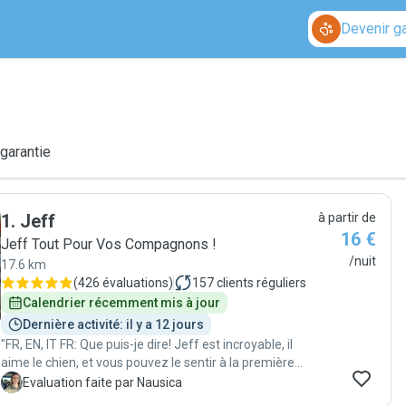
Devenir g
 garantie
1
.
Jeff
à partir de
16 €
Jeff Tout Pour Vos Compagnons !
/nuit
17.6 km
(
426 évaluations
)
157
clients réguliers
Calendrier récemment mis à jour
Dernière activité: il y a 12 jours
"FR, EN, IT FR: Que puis-je dire! Jeff est incroyable, il
aime le chien, et vous pouvez le sentir à la première
vue! Carlo, mon Carlin, est super sympa mais un peu
N
Evaluation faite par Nausica
timide et pas très sociable avec les autres chiens, mais