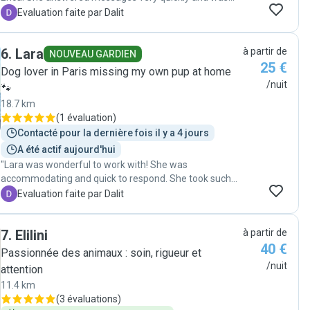
available last minute to watch my dog. Throughout the
D
Evaluation faite par Dalit
time she was pet sitting, she kept me updated and sent
me lots of great pictures. I felt very safe and knew he
6
.
Lara
à partir de
was being well taken care of. I will definitely hire Erica
NOUVEAU GARDIEN
25 €
again! "
Dog lover in Paris missing my own pup at home
/nuit
🐾
18.7 km
(
1 évaluation
)
Contacté pour la dernière fois il y a 4 jours
A été actif aujourd'hui
"Lara was wonderful to work with! She was
accommodating and quick to respond. She took such
great care of my dog and sent lots of pictures
D
Evaluation faite par Dalit
throughout his stay. I felt very comfortable that he was
happy! I will definitely be hiring Lara again to dog sit. "
7
.
Elilini
à partir de
40 €
Passionnée des animaux : soin, rigueur et
/nuit
attention
11.4 km
(
3 évaluations
)