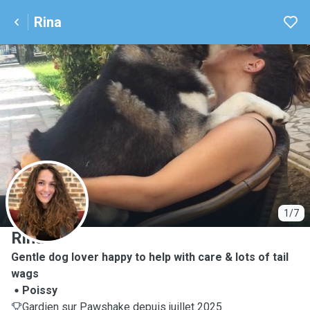
Rina
R
1/7
Rina
Gentle dog lover happy to help with care & lots of tail
wags
Poissy
Gardien sur Pawshake depuis juillet 2025