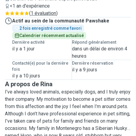
<1 an d'expérience
(
1 évaluation
)
Actif au sein de la communauté Pawshake
2 fois enregistré comme favori
Calendrier récemment actualisé
Dernière activité
Répond généralement
il y a 1 jour
dans un délai de environ 4
heures
Contacté(e) pour la dernière
Dernière réservation
fois
il y a 9 jours
il y a 10 jours
A propos de Rina
I’ve always loved animals, especially dogs, and I truly enjoy
their company. My motivation to become a pet sitter comes
from this affection and the joy I feel when I’m around pets.
Although I don’t have professional experience in pet sitting,
I’ve taken care of pets for family and friends on many
occasions. My family in Montenegro has a Siberian Husky
named Hugo, who is now 8 years old, stubborn but very