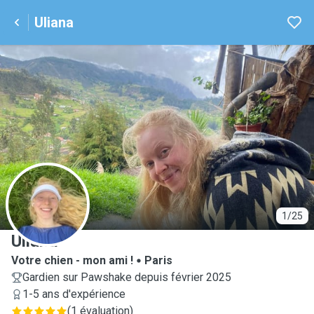
Uliana
U
1/25
Uliana
Votre chien - mon ami !
Paris
Gardien sur Pawshake depuis février 2025
1-5 ans d'expérience
(
1 évaluation
)