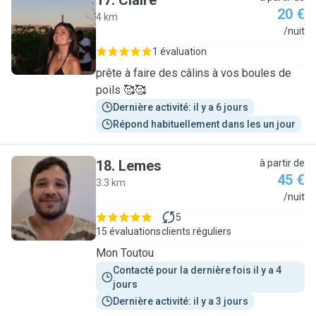
17
.
Claire
20 €
4 km
C
/nuit
1 évaluation
prête à faire des câlins à vos boules de
poils 🥰🥰
Dernière activité: il y a 6 jours
Répond habituellement dans les un jour
18
.
Lemes
à partir de
45 €
3.3 km
L
/nuit
5
15 évaluations
clients réguliers
Mon Toutou
Contacté pour la dernière fois il y a 4 
jours
Dernière activité: il y a 3 jours