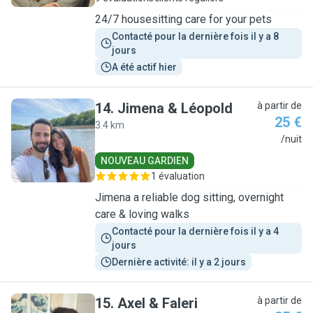
24/7 housesitting care for your pets
Contacté pour la dernière fois il y a 8 
jours
A été actif hier
14
.
Jimena & Léopold
à partir de
25 €
3.4 km
J
/nuit
NOUVEAU GARDIEN
1 évaluation
Jimena a reliable dog sitting, overnight
care & loving walks
Contacté pour la dernière fois il y a 4 
jours
Dernière activité: il y a 2 jours
15
.
Axel & Faleri
à partir de