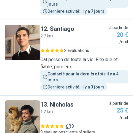
jours
Dernière activité: il y a 7 jours
12
.
Santiago
à partir de
20 €
2.7 km
S
/nuit
2 évaluations
Cat person de toute la vie. Flexible et
fiable, pour eux.
Contacté pour la dernière fois il y a 4 
jours
Dernière activité: il y a 3 jours
13
.
Nicholas
à partir de
25 €
1.2 km
N
/nuit
3
9 évaluations
clients réguliers