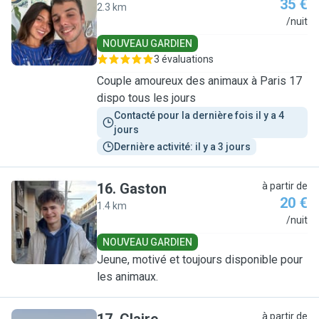
35 €
2.3 km
A
/nuit
NOUVEAU GARDIEN
3 évaluations
Couple amoureux des animaux à Paris 17
dispo tous les jours
Contacté pour la dernière fois il y a 4 
jours
Dernière activité: il y a 3 jours
16
.
Gaston
à partir de
20 €
1.4 km
G
/nuit
NOUVEAU GARDIEN
Jeune, motivé et toujours disponible pour
les animaux.
à partir de