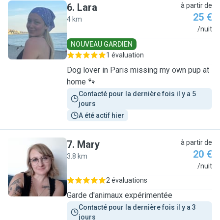
6
.
Lara
à partir de
25 €
4 km
L
/nuit
NOUVEAU GARDIEN
1 évaluation
Dog lover in Paris missing my own pup at
home 🐾
Contacté pour la dernière fois il y a 5 
jours
A été actif hier
7
.
Mary
à partir de
20 €
3.8 km
M
/nuit
2 évaluations
Garde d'animaux expérimentée
Contacté pour la dernière fois il y a 3 
jours