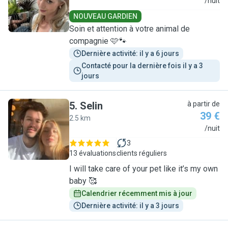
N
/nuit
NOUVEAU GARDIEN
Soin et attention à votre animal de
compagnie 🩷🐾
Dernière activité: il y a 6 jours
Contacté pour la dernière fois il y a 3 
jours
5
.
Selin
à partir de
39 €
2.5 km
S
/nuit
3
13 évaluations
clients réguliers
I will take care of your pet like it’s my own
baby 🥰
Calendrier récemment mis à jour
Dernière activité: il y a 3 jours