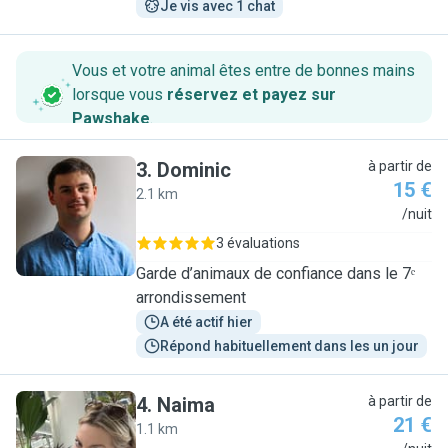
Je vis avec 1 chat
Vous et votre animal êtes entre de bonnes mains
lorsque vous
réservez et payez sur
Pawshake
.
3
.
Dominic
à partir de
15 €
2.1 km
D
/nuit
3 évaluations
Garde d’animaux de confiance dans le 7ᵉ
arrondissement
A été actif hier
Répond habituellement dans les un jour
4
.
Naima
à partir de
21 €
1.1 km