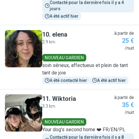
Contacté pour la dernière fois il y a 4 
jours
A été actif hier
10
.
elena
à partir de
25 €
2.9 km
E
/nuit
NOUVEAU GARDIEN
soin sérieux, affectueux et plein de tant
tant de joie
A été contacté hier
A été actif hier
11
.
Wiktoria
à partir de
35 €
3.3 km
W
/nuit
NOUVEAU GARDIEN
Your dog's second home ❤️ FR/EN/PL
Contacté pour la dernière fois il y a 8 