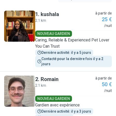
1
.
kushala
à partir de
25 €
2.1 km
K
/nuit
NOUVEAU GARDIEN
Caring, Reliable & Experienced Pet Lover
You Can Trust
Dernière activité: il y a 5 jours
Contacté pour la dernière fois il y a 2 
jours
2
.
Romain
à partir de
50 €
2.1 km
R
/nuit
NOUVEAU GARDIEN
Gardien avec expérience
Dernière activité: il y a 3 jours