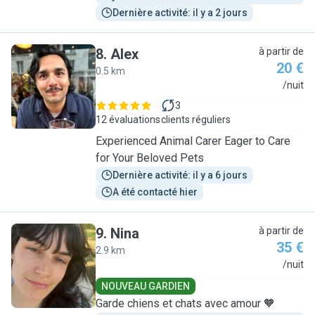
Dernière activité: il y a 2 jours
8
.
Alex
à partir de
20 €
0.5 km
A
/nuit
3
12 évaluations
clients réguliers
Experienced Animal Carer Eager to Care
for Your Beloved Pets
Dernière activité: il y a 6 jours
A été contacté hier
9
.
Nina
à partir de
35 €
2.9 km
N
/nuit
NOUVEAU GARDIEN
Garde chiens et chats avec amour 🧡