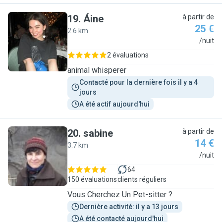
19
.
Áine
à partir de
25 €
2.6 km
Á
/nuit
2 évaluations
animal whisperer
Contacté pour la dernière fois il y a 4 
jours
A été actif aujourd'hui
20
.
sabine
à partir de
14 €
3.7 km
S
/nuit
64
150 évaluations
clients réguliers
Vous Cherchez Un Pet-sitter ?
Dernière activité: il y a 13 jours
A été contacté aujourd'hui