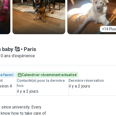
+14 Plus
n baby 🥰
Paris
10 ans d'expérience
e favori
Calendrier récemment actualisé
nt
Contacté(e) pour la dernière
Dernière réservation
viron 4
fois
il y a 2 jours
il y a 2 jours
 since university. Every
 know how to take care of