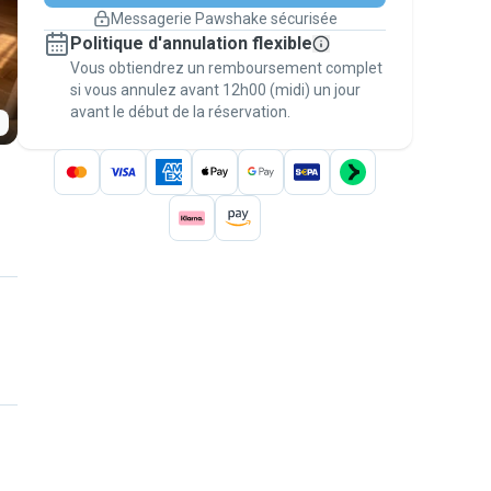
changement de programme.
Messagerie Pawshake sécurisée
Réservations couvertes par
Politique d'annulation flexible
nos garanties
Vous obtiendrez un remboursement complet
Gardez tout sur Pawshake (du premier
message au paiement) pour bénéficier de la
si vous annulez avant 12h00 (midi) un jour
avant le début de la réservation.
Garantie Pawshake
.