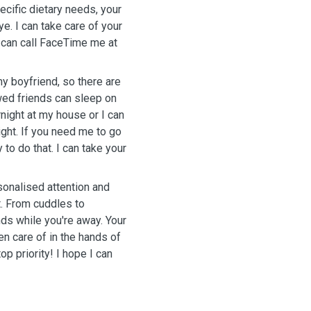
ecific dietary needs, your
e. I can take care of your
 can call FaceTime me at
my boyfriend, so there are
awed friends can sleep on
rnight at my house or I can
ight. If you need me to go
to do that. I can take your
sonalised attention and
t. From cuddles to
nds while you're away. Your
en care of in the hands of
op priority! I hope I can