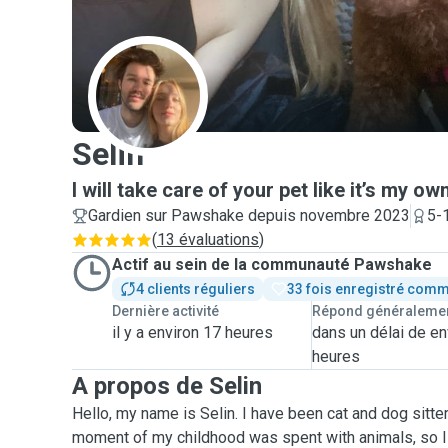
S
Selin
I will take care of your pet like it’s my ow
Gardien sur Pawshake depuis novembre 2023
5-
(
13 évaluations
)
Actif au sein de la communauté Pawshake
4 clients réguliers
33 fois enregistré comm
Dernière activité
Répond généraleme
il y a environ 17 heures
dans un délai de en
heures
A propos de Selin
Hello, my name is Selin. I have been cat and dog sitter
moment of my childhood was spent with animals, so I