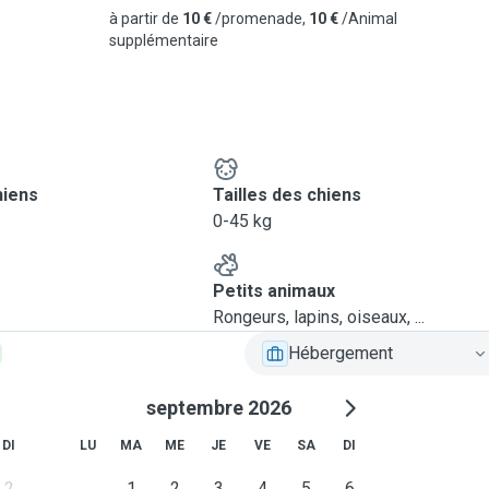
à partir de
10 €
/promenade,
10 €
/Animal
supplémentaire
hiens
Tailles des chiens
0-45 kg
Petits animaux
Rongeurs, lapins, oiseaux, ...
Hébergement
septembre 2026
DI
LU
MA
ME
JE
VE
SA
DI
2
1
2
3
4
5
6