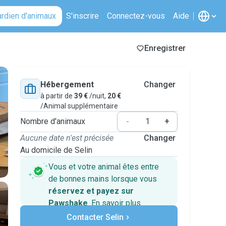
ardien d'animaux
S'inscrire
Connectez-vous
Aide
Enregistrer
Hébergement
Changer
à partir de
39 €
/nuit,
20 €
/Animal supplémentaire
Nombre d'animaux
-
+
Aucune date n'est précisée
Changer
Au domicile de Selin
Vous et votre animal êtes entre
de bonnes mains lorsque vous
réservez et payez sur
Pawshake
.
En savoir plus
Paiements sécurisés
Contacter Selin
Assistance en cas de