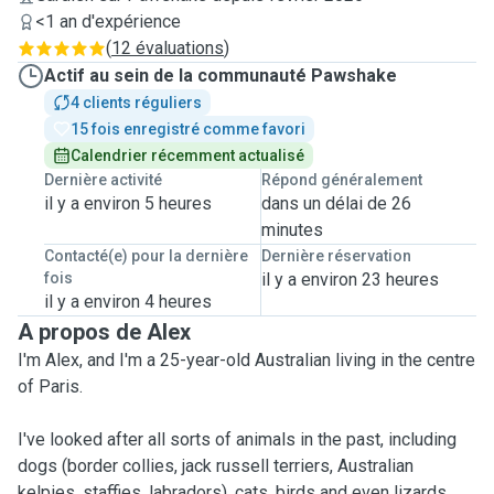
<1 an d'expérience
(
12 évaluations
)
Actif au sein de la communauté Pawshake
4 clients réguliers
15 fois enregistré comme favori
Calendrier récemment actualisé
Dernière activité
Répond généralement
il y a environ 5 heures
dans un délai de 26
minutes
Contacté(e) pour la dernière
Dernière réservation
fois
il y a environ 23 heures
il y a environ 4 heures
A propos de Alex
I'm Alex, and I'm a 25-year-old Australian living in the centre
of Paris.
I've looked after all sorts of animals in the past, including
dogs (border collies, jack russell terriers, Australian
kelpies, staffies, labradors), cats, birds and even lizards.