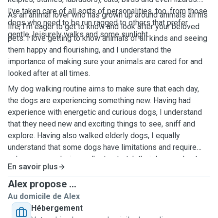
I've taken care of all sorts of personalities, too, from those
As an animal lover who has grown up around animals all his
dogs who need to be run ragged to others that prefer
life, I'm eager to get to know and look after your beloved
gentle, leisurely walks and some sunlight.
pets. I love getting to know animals of all kinds and seeing
them happy and flourishing, and I understand the
importance of making sure your animals are cared for and
looked after at all times.
My dog walking routine aims to make sure that each day,
the dogs are experiencing something new. Having had
experience with energetic and curious dogs, I understand
that they need new and exciting things to see, sniff and
explore. Having also walked elderly dogs, I equally
understand that some dogs have limitations and require
calmer, more relaxing walks to stretch their legs and get
En savoir plus
some fresh air.
Alex propose ...
Please do not hesitate to reach out if you're interested in
Au domicile de Alex
any of my services. I'd love to learn more about you and
Hébergement
your pets.