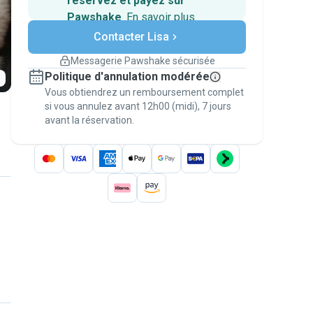
réservez et payez sur
Pawshake
.
En savoir plus
Paiements sécurisés
Contacter Lisa
Assistance en cas de
changement de programme.
Messagerie Pawshake sécurisée
Réservations couvertes par
Politique d'annulation modérée
nos garanties
Vous obtiendrez un remboursement complet
Gardez tout sur Pawshake (du premier
message au paiement) pour bénéficier de la
si vous annulez avant 12h00 (midi), 7 jours
avant la réservation.
Garantie Pawshake
.