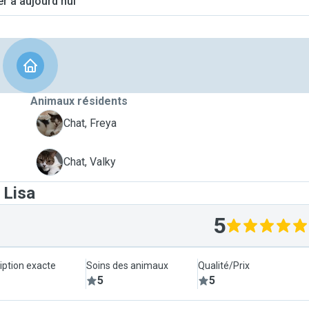
er à aujourd'hui
Animaux résidents
F
Chat, Freya
V
Chat, Valky
 Lisa
5
iption exacte
Soins des animaux
Qualité/Prix
5
5