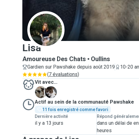
L
Lisa
Amoureuse Des Chats
Oullins
Gardien sur Pawshake depuis août 2019
10-20 an
(
7 évaluations
)
Vit avec...
F
V
Actif au sein de la communauté Pawshake
11 fois enregistré comme favori
Dernière activité
Répond généraleme
il y a 13 jours
dans un délai de en
heures