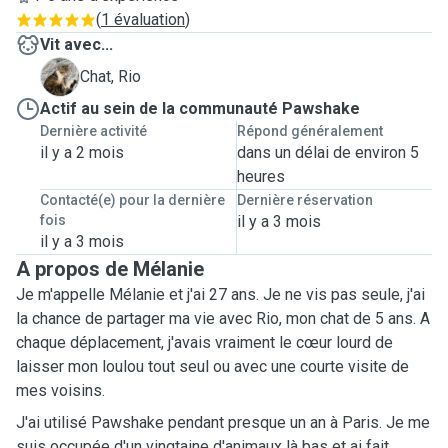
(
1 évaluation
)
Vit avec...
R
Chat, Rio
Actif au sein de la communauté Pawshake
Dernière activité
Répond généralement
il y a 2 mois
dans un délai de environ 5
heures
Contacté(e) pour la dernière
Dernière réservation
fois
il y a 3 mois
il y a 3 mois
A propos de Mélanie
Je m'appelle Mélanie et j'ai 27 ans. Je ne vis pas seule, j'ai
la chance de partager ma vie avec Rio, mon chat de 5 ans. A
chaque déplacement, j'avais vraiment le cœur lourd de
laisser mon loulou tout seul ou avec une courte visite de
mes voisins.
J'ai utilisé Pawshake pendant presque un an à Paris. Je me
suis occupée d'un vingtaine d'animaux là bas et ai fait