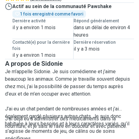
Actif au sein de la communauté Pawshake
1 fois enregistré comme favori
Dernière activité
Répond généralement
il y a environ 1 mois
dans un délai de environ 4
heures
Contacté(e) pour la dernière
Dernière réservation
fois
il y a 3 mois
il y a environ 1 mois
A propos de Sidonie
Je m’appelle Sidonie. Je suis comédienne et j’aime
beaucoup les animaux. Comme je travaille souvent depuis
chez moi, j’ai la possibilité de passer du temps auprès
d’eux et de m’en occuper avec attention.
J’ai eu un chat pendant de nombreuses années et j’ai
également gardé plusieurs autres chats. Je suis donc
J’ai déjà eu à administrer des médicaments dans la
habituée à leurs besoins et à leurs caractères variés, qu’il
nourriture, et je sais le faire en douceur et avec patience.
s’agisse de moments de jeu, de câlins ou de soins
spécifiques.