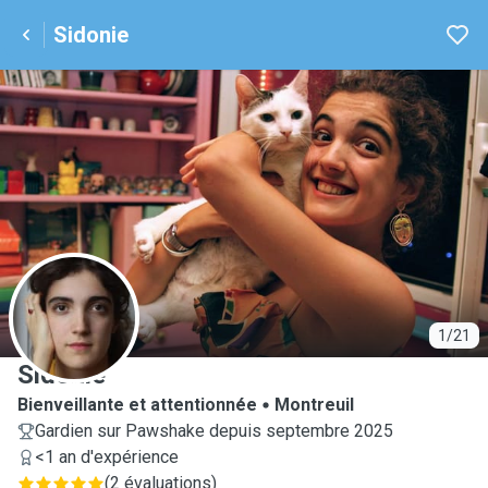
Sidonie
S
1/21
Sidonie
Bienveillante et attentionnée
Montreuil
Gardien sur Pawshake depuis septembre 2025
<1 an d'expérience
(
2 évaluations
)