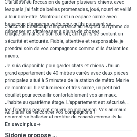
J’ai aussi eu l’occasion de garder plusieurs chiens, avec
lesquels j’ai fait de belles promenades, joué, nourri et veillé
à leur bien-être. Montreuil est un espace calme avec
beaucoup d'espaces verts pour qu'ils puissent se
J’accorde beaucoup d’importance au respect du rythme de
dépenser et s'intéresser à pleins de choses.
chaque animal et à son confort, afin qu’ils se sentent en
sécurité et entourés. Fiable, attentive et responsable, je
prendrai soin de vos compagnons comme s’ils étaient les
miens.
Je suis disponible pour garder chats et chiens. J'ai un
grand appartement de 40 mètres carrés avec deux pièces
principales situé à 5 minutes de la station de métro Mairie
de montreuil. Il est lumineux et très calme, un petit nid
douillet pour accueillir confortablement vos animaux.
J'habite au quatrième étage. L'appartement est sécurisé,
les fenêtres peuvent s'ouvrir en inclinaison. Vos animaux
Au plaisir de rencontrer vos compagnons !
pourront se ballader et profiter du canapé comme ils le
souhaitent.
En savoir plus
Sidonie propose ...