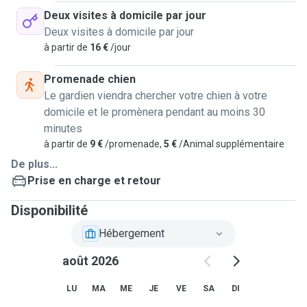
Deux visites à domicile par jour
Votre boule de poils sera choyée comme si c'était la
Deux visites à domicile par jour
mienne ! 💛
à partir de
16 €
/jour
N'hésitez pas à me contacter pour discuter de vos besoins
Promenade chien
ou simplement faire connaissance avant une garde.
Le gardien viendra chercher votre chien à votre
domicile et le promènera pendant au moins 30
À très vite !
minutes
Marine 🐶🐶🐱
à partir de
9 €
/promenade,
5 €
/Animal supplémentaire
De plus...
Prise en charge et retour
Disponibilité
Hébergement
août 2026
LU
MA
ME
JE
VE
SA
DI