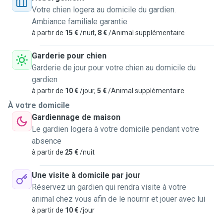
Votre chien logera au domicile du gardien.
🌼 Ce que je propose :
Ambiance familiale garantie
à partir de
15 €
/nuit,
8 €
/Animal supplémentaire
Balades dynamiques ou tranquilles selon le besoin de
votre chien
Garderie pour chien
Garderie de jour pour votre chien au domicile du
Visites à domicile pour nourrir, jouer et veiller sur vos
gardien
animaux
à partir de
10 €
/jour,
5 €
/Animal supplémentaire
À votre domicile
Soins personnalisés et respect du rythme de chacun
Gardiennage de maison
Le gardien logera à votre domicile pendant votre
Beaucoup d’amour, de patience et de bienveillance
absence
à partir de
25 €
/nuit
🌟 Pourquoi me faire confiance ? Ayant moi-même recueilli
Une visite à domicile par jour
des animaux venant de situations difficiles, je sais combien
Réservez un gardien qui rendra visite à votre
il est important de leur offrir un environnement sûr, doux et
animal chez vous afin de le nourrir et jouer avec lui
stable. Je suis sérieuse, organisée et je m'adapte
à partir de
10 €
/jour
facilement aux consignes de chaque maître.