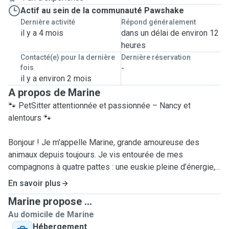
Actif au sein de la communauté Pawshake
Dernière activité
Répond généralement
il y a 4 mois
dans un délai de environ 12
heures
Contacté(e) pour la dernière
Dernière réservation
fois
-
il y a environ 2 mois
A propos de Marine
🐾 PetSitter attentionnée et passionnée – Nancy et
alentours 🐾
Bonjour ! Je m'appelle Marine, grande amoureuse des
animaux depuis toujours. Je vis entourée de mes
compagnons à quatre pattes : une euskie pleine d’énergie,
un petit spitz joueur, et un chat câlin ! Autant dire que je
En savoir plus
connais bien les besoins de chacun, et que je suis très à
Marine propose ...
l’aise avec toutes les personnalités, même les plus têtues
Au domicile de Marine
!
Hébergement