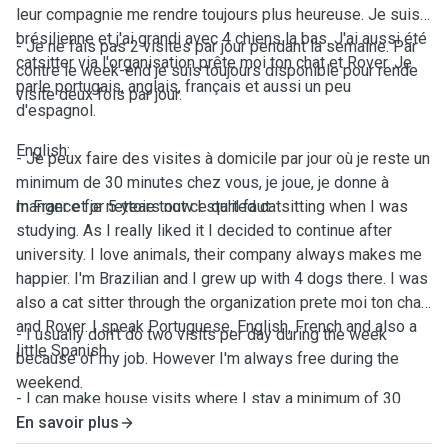
leur compagnie me rendre toujours plus heureuse. Je suis
brésilienne et j'ai grandi avec 4 chiens la bas. J'ai aussi été
- Je ne fais pas 2 visites par jour pendant la semaine. Par
catsitter via l'organisation prête moi ton chat et Rover. Je
contre le week-end je suis toujours disponible pour rende
parle portugais, anglais, français et aussi un peu
visite deux fois par jour.
d'espagnol.
English:
- Je peux faire des visites à domicile par jour où je reste un
minimum de 30 minutes chez vous, je joue, je donne à
manger et je nettoie tout ce qu'il faut.
In France for 5 years now I started catsitting when I was
studying. As I really liked it I decided to continue after
university. I love animals, their company always makes me
happier. I'm Brazilian and I grew up with 4 dogs there. I was
also a cat sitter through the organization prete moi ton chat
and Rover. I speak Portuguese, English, French and also a
- I usually don't do two visits per day during the week
little Spanish.
because of my job. However I'm always free during the
weekend.
- I can make house visits where I stay a minimum of 30
minutes with your pet, I play, I give them food and I clean
En savoir plus
the pee box and whatever you may need.