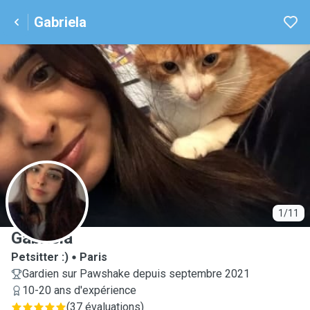
Gabriela
G
1/11
Gabriela
Petsitter :)
Paris
Gardien sur Pawshake depuis septembre 2021
10-20 ans d'expérience
(
37 évaluations
)