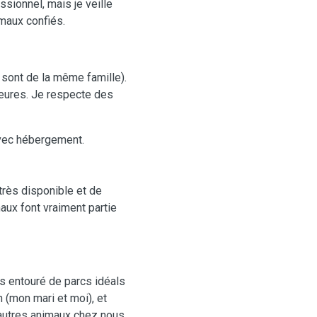
sionnel, mais je veille
imaux confiés.
 sont de la même famille).
heures. Je respecte des
vec hébergement.
très disponible et de
aux font vraiment partie
s entouré de parcs idéals
(mon mari et moi), et
’autres animaux chez nous,