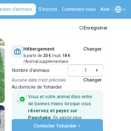
ardien d'animaux
S'inscrire
Connectez-vous
Aide
Enregistrer
Hébergement
Changer
à partir de
20 €
/nuit,
18 €
/Animal supplémentaire
Nombre d'animaux
-
+
Aucune date n'est précisée
Changer
Au domicile de Yohander
Vous et votre animal êtes entre
de bonnes mains lorsque vous
réservez et payez sur
Pawshake
.
En savoir plus
Paiements sécurisés
Contacter Yohander
Assistance en cas de