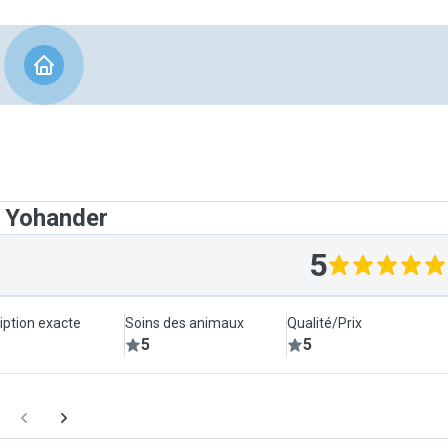
t Yohander
5
iption exacte
Soins des animaux
Qualité/Prix
5
5