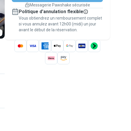
changement de programme.
Messagerie Pawshake sécurisée
Réservations couvertes par
Politique d'annulation flexible
nos garanties
Vous obtiendrez un remboursement complet
Gardez tout sur Pawshake (du premier
message au paiement) pour bénéficier de la
si vous annulez avant 12h00 (midi) un jour
avant le début de la réservation.
Garantie Pawshake
.