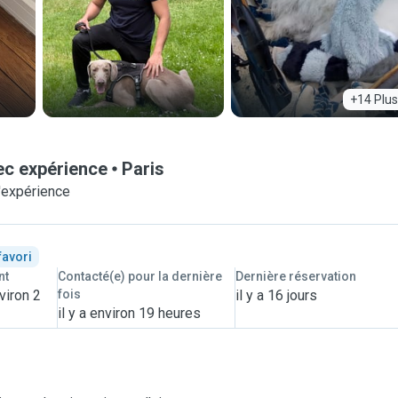
+14 Plus
ec expérience
Paris
'expérience
favori
nt
Contacté(e) pour la dernière
Dernière réservation
viron 2
fois
il y a 16 jours
il y a environ 19 heures