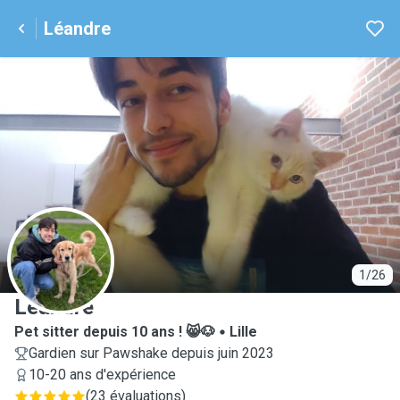
Léandre
L
1/26
Léandre
Pet sitter depuis 10 ans ! 😸🐶
Lille
Gardien sur Pawshake depuis juin 2023
10-20 ans d'expérience
(
23 évaluations
)