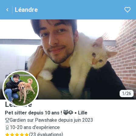
Léandre
L
1/26
Léandre
Pet sitter depuis 10 ans ! 😸🐶
Lille
Gardien sur Pawshake depuis juin 2023
10-20 ans d'expérience
(
23 évaluations
)