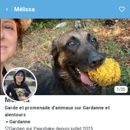
Mélissa
M
1/25
Mélissa
Garde et promenade d'animaux sur Gardanne et
alentours
Gardanne
Gardien sur Pawshake depuis juillet 2025