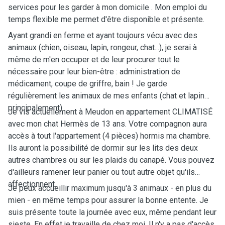
services pour les garder à mon domicile . Mon emploi du
temps flexible me permet d'être disponible et présente.
Ayant grandi en ferme et ayant toujours vécu avec des
animaux (chien, oiseau, lapin, rongeur, chat...), je serai à
même de m'en occuper et de leur procurer tout le
nécessaire pour leur bien-être : administration de
médicament, coupe de griffre, bain ! Je garde
régulièrement les animaux de mes enfants (chat et lapin
principalement) .
Je vis actuellement à Meudon en appartement CLIMATISÉ
avec mon chat Hermès de 13 ans. Votre compagnon aura
accès à tout l'appartement (4 pièces) hormis ma chambre.
Ils auront la possibilité de dormir sur les lits des deux
autres chambres ou sur les plaids du canapé. Vous pouvez
d'ailleurs ramener leur panier ou tout autre objet qu'ils
affectionnent.
Je peux accueillir maximum jusqu'à 3 animaux - en plus du
mien - en même temps pour assurer la bonne entente. Je
suis présente toute la journée avec eux, même pendant leur
sieste. En effet je travaille de chez moi. Il n'y a pas d'accès