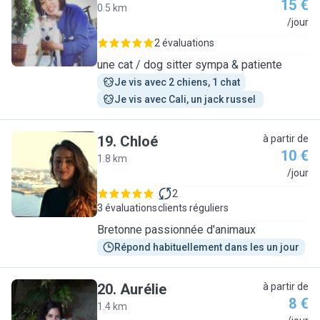
15 €
0.5 km
D
/jour
2 évaluations
une cat / dog sitter sympa & patiente
Je vis avec 2 chiens, 1 chat
Je vis avec Cali, un jack russel 
19
.
Chloé
à partir de
10 €
1.8 km
C
/jour
2
3 évaluations
clients réguliers
Bretonne passionnée d'animaux
Répond habituellement dans les un jour
20
.
Aurélie
à partir de
8 €
1.4 km