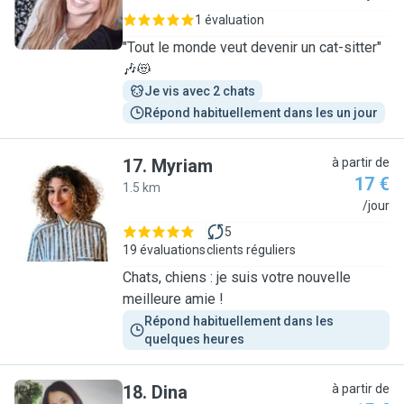
1 évaluation
"Tout le monde veut devenir un cat-sitter"
🎶😻
Je vis avec 2 chats
Répond habituellement dans les un jour
17
.
Myriam
à partir de
17 €
1.5 km
M
/jour
5
19 évaluations
clients réguliers
Chats, chiens : je suis votre nouvelle
meilleure amie !
Répond habituellement dans les 
quelques heures
18
.
Dina
à partir de