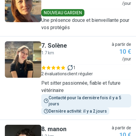
D
/jour
NOUVEAU GARDIEN
Une présence douce et bienveillante pour
vos protégés
7
.
Solène
à partir de
10 €
1.7 km
S
/jour
1
2 évaluations
client régulier
Pet sitter passionnée, fiable et future
vétérinaire
Contacté pour la dernière fois il y a 5 
jours
Dernière activité: il y a 2 jours
8
.
manon
à partir de
10 €