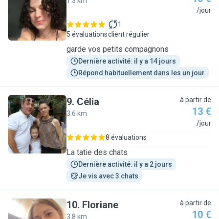
1.3 km
M
/jour
1
5 évaluations
client régulier
garde vos petits compagnons
Dernière activité: il y a 14 jours
Répond habituellement dans les un jour
9
.
Célia
à partir de
13 €
3.6 km
C
/jour
8 évaluations
La tatie des chats
Dernière activité: il y a 2 jours
Je vis avec 3 chats
10
.
Floriane
à partir de
10 €
3.8 km