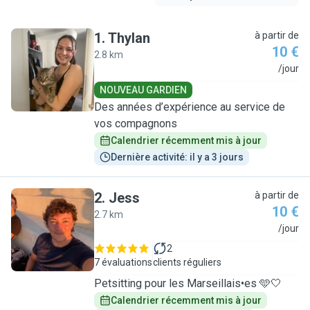
1
.
Thylan
à partir de
10 €
2.8 km
T
/jour
NOUVEAU GARDIEN
Des années d’expérience au service de
vos compagnons
Calendrier récemment mis à jour
Dernière activité: il y a 3 jours
2
.
Jess
à partir de
10 €
2.7 km
J
/jour
2
7 évaluations
clients réguliers
Petsitting pour les Marseillais•es 🩵🤍
Calendrier récemment mis à jour