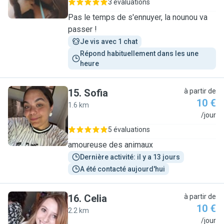
3 évaluations
Pas le temps de s'ennuyer, la nounou va
passer !
Je vis avec 1 chat
Répond habituellement dans les une 
heure
15
.
Sofia
à partir de
10 €
1.6 km
S
/jour
5 évaluations
amoureuse des animaux
Dernière activité: il y a 13 jours
A été contacté aujourd'hui
16
.
Celia
à partir de
10 €
2.2 km
C
/jour