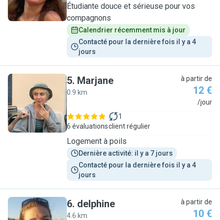
Étudiante douce et sérieuse pour vos
compagnons
Calendrier récemment mis à jour
Contacté pour la dernière fois il y a 4 
jours
5
.
Marjane
à partir de
12 €
0.9 km
M
/jour
1
6 évaluations
client régulier
Logement à poils
Dernière activité: il y a 7 jours
Contacté pour la dernière fois il y a 4 
jours
6
.
delphine
à partir de
10 €
4.6 km