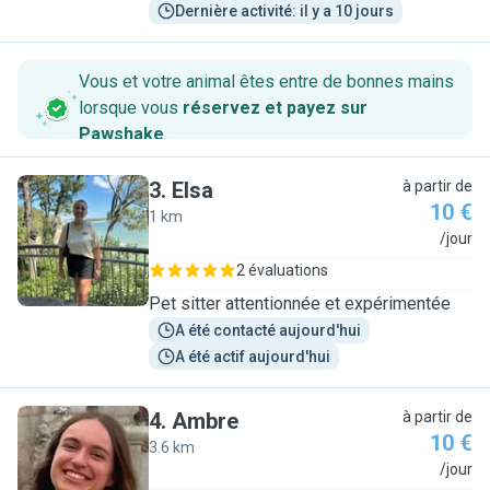
Dernière activité: il y a 10 jours
Vous et votre animal êtes entre de bonnes mains
lorsque vous
réservez et payez sur
Pawshake
.
3
.
Elsa
à partir de
10 €
1 km
E
/jour
2 évaluations
Pet sitter attentionnée et expérimentée
A été contacté aujourd'hui
A été actif aujourd'hui
4
.
Ambre
à partir de
10 €
3.6 km
A
/jour