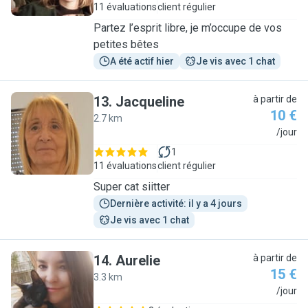
11 évaluations
client régulier
Partez l’esprit libre, je m’occupe de vos
petites bêtes
A été actif hier
Je vis avec 1 chat
13
.
Jacqueline
à partir de
10 €
2.7 km
J
/jour
1
11 évaluations
client régulier
Super cat siitter
Dernière activité: il y a 4 jours
Je vis avec 1 chat
14
.
Aurelie
à partir de
15 €
3.3 km
A
/jour