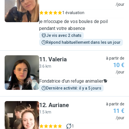
F
/jour
1 évaluation
je m'occupe de vos boules de poil
pendant votre absence
Je vis avec 2 chats
Répond habituellement dans les un jour
11
.
Valeria
à partir de
10 €
3.6 km
V
/jour
Fondatrice d’un refuge animalier🐕
Dernière activité: il y a 5 jours
12
.
Auriane
à partir de
11 €
1.5 km
A
/jour
1