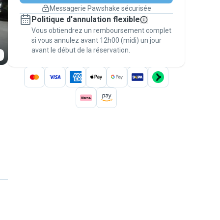
changement de programme.
Messagerie Pawshake sécurisée
Réservations couvertes par
Politique d'annulation flexible
nos garanties
Vous obtiendrez un remboursement complet
Gardez tout sur Pawshake (du premier
message au paiement) pour bénéficier de la
si vous annulez avant 12h00 (midi) un jour
avant le début de la réservation.
Garantie Pawshake
.