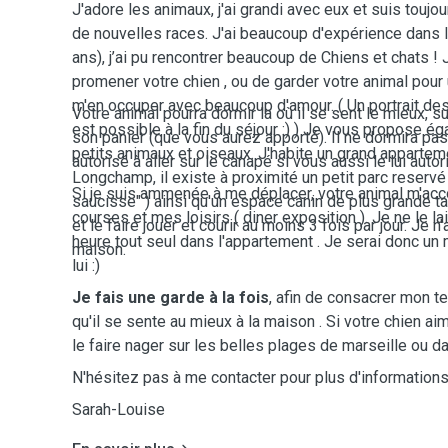
J'adore les animaux, j'ai grandi avec eux et suis toujo
de nouvelles races. J'ai beaucoup d'expérience dans 
ans), j’ai pu rencontrer beaucoup de Chiens et chats 
promener votre chien , ou de garder votre animal pour 
m'en occuper avec beaucoup d'amour. ( Un portrait des
Votre animal pourra dormir la où il se sent le mieux, su
est possible à la fin du séjour :) ) Je vous propose é
son panier (que vous aurez apporté). Il ne dormira pas
petits animaux et oiseaux. J'habite un grand appartem
autorisé à aller sur le canapé si vous aussi le lui auto
Longchamp, il existe à proximité un petit parc reservé
Si je suis ammenée à me déplacer, votre animal m'a
saucisse" ) ainsi qu'un espace canin de plus grande tail
courses et mes loisirs ( diner exposition ). Je ne le l
et le faire jouer et courir au moins 3 fois par jour. Je n
heure tout seul dans l'appartement . Je serai donc 
maison.
lui :)
Je fais une garde à la fois
, afin de consacrer mon te
qu'il se sente au mieux à la maison . Si votre chien aim
le faire nager sur les belles plages de marseille ou d
N'hésitez pas à me contacter pour plus d'informations
Sarah-Louise