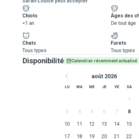
Sarah-Louise peut accepter
Chiots
Âges des c
<1 an
De tout âge
Chats
Furets
Tous types
Tous types
Disponibilité
Calendrier récemment actualisé
août 2026
LU
MA
ME
JE
VE
SA
1
3
4
5
6
7
8
10
11
12
13
14
15
17
18
19
20
21
22