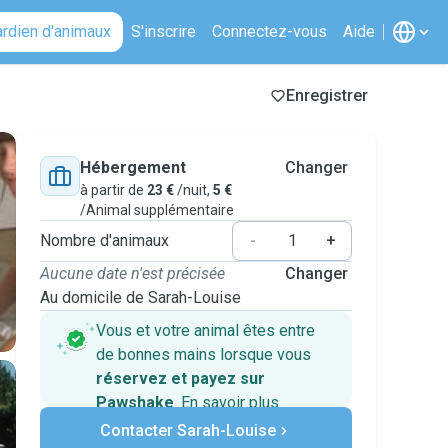
ardien d'animaux
S'inscrire
Connectez-vous
Aide
Enregistrer
Hébergement
Changer
à partir de
23 €
/nuit,
5 €
/Animal supplémentaire
Nombre d'animaux
-
+
Aucune date n'est précisée
Changer
Au domicile de Sarah-Louise
Vous et votre animal êtes entre
de bonnes mains lorsque vous
réservez et payez sur
Pawshake
.
En savoir plus
Paiements sécurisés
Contacter Sarah-Louise
Assistance en cas de