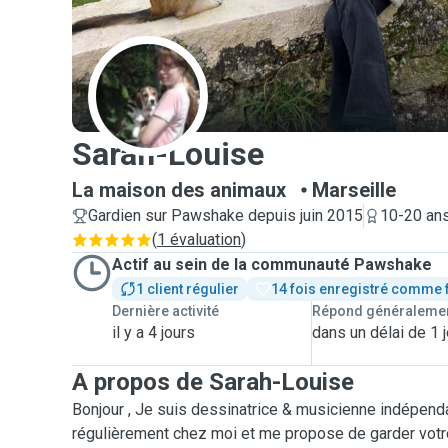
S
Sarah-Louise
La maison des animaux
Marseille
Gardien sur Pawshake depuis juin 2015
10-20 ans
(
1 évaluation
)
Actif au sein de la communauté Pawshake
1 client régulier
14 fois enregistré comme 
Dernière activité
Répond généraleme
il y a 4 jours
dans un délai de 1 j
A propos de Sarah-Louise
Bonjour , Je suis dessinatrice & musicienne indépendan
régulièrement chez moi et me propose de garder votr