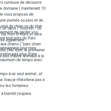
urs curieuse de découvrir
le domaine ( maintenant 10
! Je vous propose de
une journée ou plus et de
siné du chien ou du chat
r un tapis / coussin / ou
galement de garder vos
 sur mon lit mais et sera
ent tout près du Parc
risé également.
 aux chiens ( "parc chien
ccompagnera pour mes
le, j'irai donc le promener
aisserai pas plus d'une
'ai pas d'autre animaux à la
un maximum de temps avec
mps à un seul animal , et
e l'eau je n'hésiterai pas à
ans les fontaines.
 à bientôt j'espère