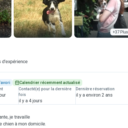
+37 Plus
 d'expérience
favori
Calendrier récemment actualisé
nt
Contacté(e) pour la dernière
Dernière réservation
our
fois
il y a environ 2 ans
il y a 4 jours
te, je travaille
e chien à mon domicile.