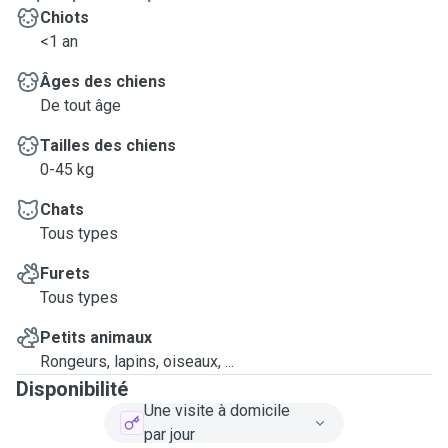
Chiots
Au plaisir de rencontrer votre compagnon et de prendre
<1 an
soin de lui !
Âges des chiens
De tout âge
Tailles des chiens
0-45 kg
Chats
Tous types
Furets
Tous types
Petits animaux
Rongeurs, lapins, oiseaux, ...
Disponibilité
Une visite à domicile
par jour