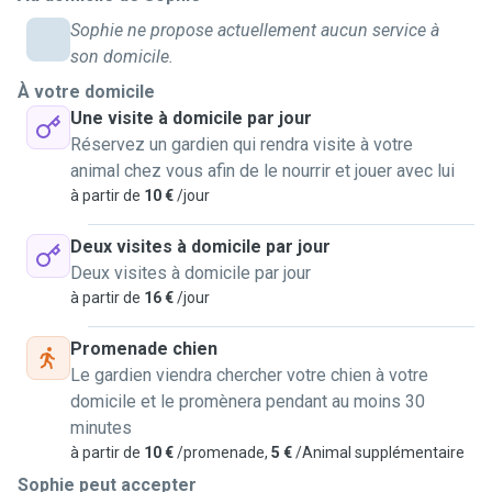
moments de jeu ou simplement de la présence pour que
Sophie ne propose actuellement aucun service à
votre compagnon se sente rassuré pendant votre absence.
son domicile.
J’aime prendre le temps avec chaque animal afin qu’il soit
À votre domicile
en confiance et bien entouré.
Une visite à domicile par jour
Réservez un gardien qui rendra visite à votre
Je suis quelqu’un de calme, patiente et attentive. J’ai aussi
animal chez vous afin de le nourrir et jouer avec lui
déjà eu l’occasion de m’occuper d’animaux demandant
à partir de
10 €
/jour
davantage de surveillance ou de soins, ce qui m’a appris à
être rigoureuse et à m’adapter à chaque situation.
Deux visites à domicile par jour
Deux visites à domicile par jour
Grâce à mes études à distance, je suis assez flexible au
à partir de
16 €
/jour
niveau des horaires et je peux facilement m’adapter à vos
besoins et aux habitudes de votre animal.
Promenade chien
Le gardien viendra chercher votre chien à votre
Faire du pet sitting me permet à la fois d’aider au
domicile et le promènera pendant au moins 30
financement de mes études et de participer aux soins de
minutes
mon cheval qui a actuellement quelques soucis de santé.
à partir de
10 €
/promenade,
5 €
/Animal supplémentaire
C’est donc une activité qui me tient vraiment à cœur ❤️
Sophie peut accepter