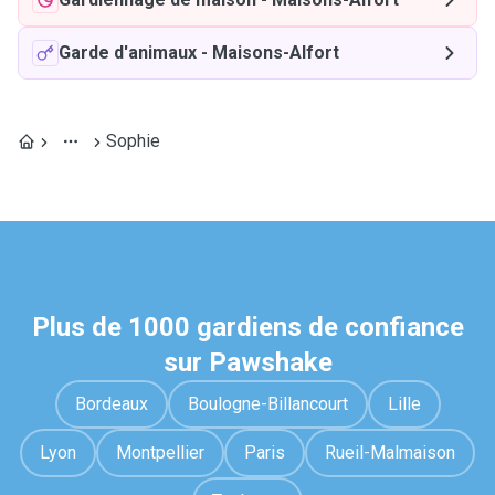
Garde d'animaux
-
Maisons-Alfort
Sophie
Plus de 1000 gardiens de confiance
sur Pawshake
Bordeaux
Boulogne-Billancourt
Lille
Lyon
Montpellier
Paris
Rueil-Malmaison