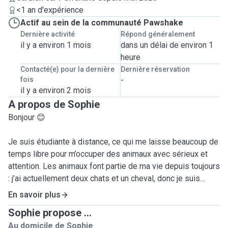
<1 an d'expérience
Actif au sein de la communauté Pawshake
Dernière activité
Répond généralement
il y a environ 1 mois
dans un délai de environ 1
heure
Contacté(e) pour la dernière
Dernière réservation
fois
-
il y a environ 2 mois
A propos de Sophie
Bonjour 😊
Je suis étudiante à distance, ce qui me laisse beaucoup de
temps libre pour m’occuper des animaux avec sérieux et
attention. Les animaux font partie de ma vie depuis toujours
: j’ai actuellement deux chats et un cheval, donc je suis
habituée à m’occuper d’animaux au quotidien et à
En savoir plus
comprendre leurs besoins.
Sophie propose ...
Au domicile de Sophie
Je propose des promenades, visites à domicile, repas,