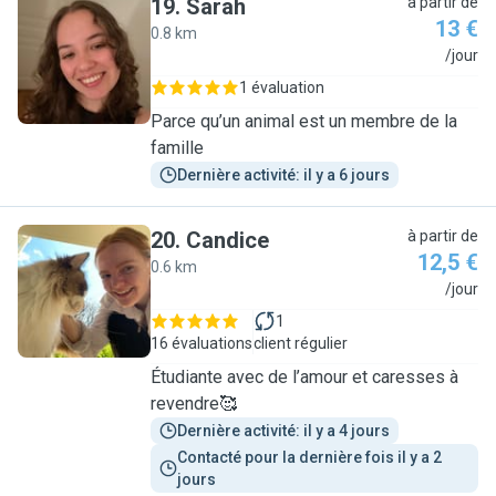
19
.
Sarah
à partir de
13 €
0.8 km
S
/jour
1 évaluation
Parce qu’un animal est un membre de la
famille
Dernière activité: il y a 6 jours
20
.
Candice
à partir de
12,5 €
0.6 km
C
/jour
1
16 évaluations
client régulier
Étudiante avec de l’amour et caresses à
revendre🥰
Dernière activité: il y a 4 jours
Contacté pour la dernière fois il y a 2 
jours