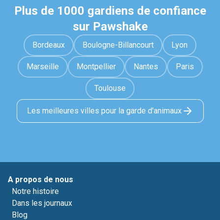
Plus de 1000 gardiens de confiance
sur Pawshake
Bordeaux
Boulogne-Billancourt
Lyon
Marseille
Montpellier
Nantes
Paris
Toulouse
Les meilleures villes pour la garde d'animaux
A propos de nous
Notre histoire
Dans les journaux
Blog