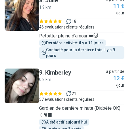
8
.
Julie
11 €
1.9 km
J
/jour
18
46 évaluations
clients réguliers
Petsitter pleine d’amour ❤️🐱
Dernière activité: il y a 11 jours
Contacté pour la dernière fois il y a 9 
jours
9
.
Kimberley
à partir de
12 €
0.8 km
K
/jour
21
57 évaluations
clients réguliers
Gardien de dernière minute (Diabète OK)
💉🐈‍⬛
A été actif aujourd'hui