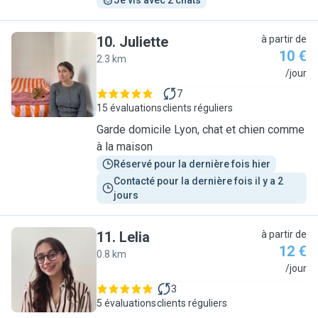
Je vis avec 2 chats
10
.
Juliette
à partir de
10 €
2.3 km
J
/jour
7
15 évaluations
clients réguliers
Garde domicile Lyon, chat et chien comme
à la maison
Réservé pour la dernière fois hier
Contacté pour la dernière fois il y a 2 
jours
11
.
Lelia
à partir de
12 €
0.8 km
L
/jour
3
5 évaluations
clients réguliers