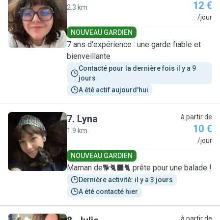
12 €
2.3 km
M
/jour
NOUVEAU GARDIEN
7 ans d'expérience : une garde fiable et
bienveillante
Contacté pour la dernière fois il y a 9 
jours
A été actif aujourd'hui
7
.
Lyna
à partir de
10 €
1.9 km
L
/jour
NOUVEAU GARDIEN
Maman de🐕🐈‍⬛🐈 prête pour une balade !
Dernière activité: il y a 3 jours
A été contacté hier
à partir de