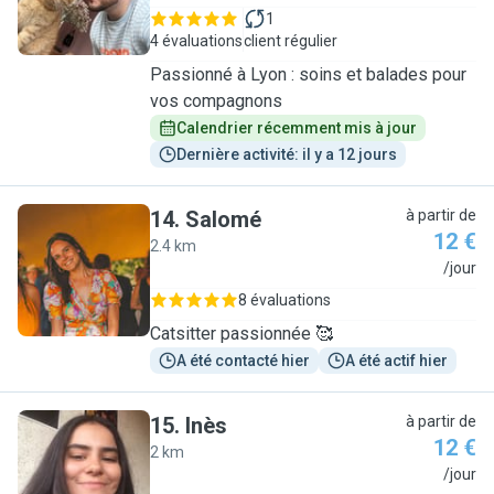
1
4 évaluations
client régulier
Passionné à Lyon : soins et balades pour
vos compagnons
Calendrier récemment mis à jour
Dernière activité: il y a 12 jours
14
.
Salomé
à partir de
12 €
2.4 km
S
/jour
8 évaluations
Catsitter passionnée 🥰
A été contacté hier
A été actif hier
15
.
Inès
à partir de
12 €
2 km
I
/jour