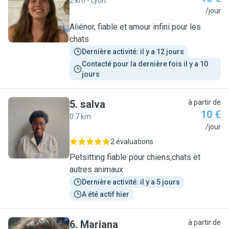
2 km - Lyon
A
/jour
Aliénor, fiable et amour infini pour les
chats
Dernière activité: il y a 12 jours
Contacté pour la dernière fois il y a 10 
jours
5
.
salva
à partir de
10 €
0.7 km
S
/jour
2 évaluations
Petsitting fiable pour chiens,chats et
autres animaux
Dernière activité: il y a 5 jours
A été actif hier
6
.
Mariana
à partir de