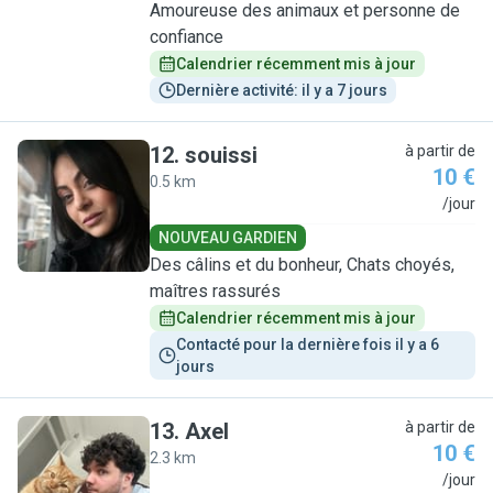
Amoureuse des animaux et personne de
confiance
Calendrier récemment mis à jour
Dernière activité: il y a 7 jours
12
.
souissi
à partir de
10 €
0.5 km
S
/jour
NOUVEAU GARDIEN
Des câlins et du bonheur, Chats choyés,
maîtres rassurés
Calendrier récemment mis à jour
Contacté pour la dernière fois il y a 6 
jours
13
.
Axel
à partir de
10 €
2.3 km
A
/jour