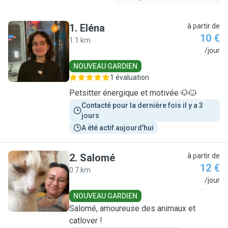
1
.
Eléna
à partir de
10 €
1.1 km
E
/jour
NOUVEAU GARDIEN
1 évaluation
Petsitter énergique et motivée 🐶🐱
Contacté pour la dernière fois il y a 3 
jours
A été actif aujourd'hui
2
.
Salomé
à partir de
12 €
0.7 km
S
/jour
NOUVEAU GARDIEN
Salomé, amoureuse des animaux et
catlover !