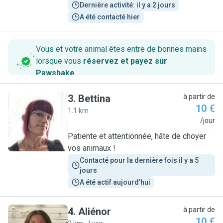
Dernière activité: il y a 2 jours
A été contacté hier
Vous et votre animal êtes entre de bonnes mains
lorsque vous
réservez et payez sur
Pawshake
.
3
.
Bettina
à partir de
10 €
1.1 km
B
/jour
Patiente et attentionnée, hâte de choyer
vos animaux !
Contacté pour la dernière fois il y a 5 
jours
A été actif aujourd'hui
4
.
Aliénor
à partir de
10 €