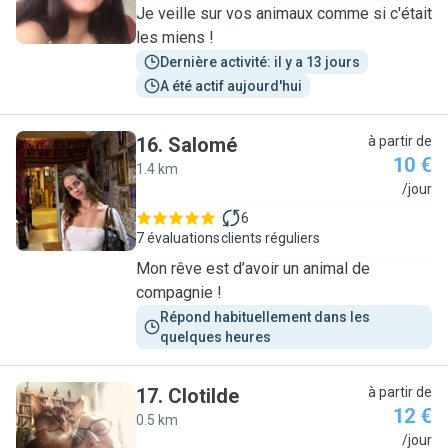
Je veille sur vos animaux comme si c'était
les miens !
Dernière activité: il y a 13 jours
A été actif aujourd'hui
16
.
Salomé
à partir de
10 €
1.4 km
S
/jour
6
7 évaluations
clients réguliers
Mon rêve est d’avoir un animal de
compagnie !
Répond habituellement dans les 
quelques heures
17
.
Clotilde
à partir de
12 €
0.5 km
C
/jour