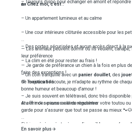
– Toujours dispo pour échanger en amont et répondre
🏡
Chez moi, c’est :
– Un appartement lumineux et au calme
– Une cour intérieure clôturée accessible pour les pet
– Des portes sécurisées et aucun accès direct à la ru
— Les animaux peuvent dormir ou ils veulent, canapé, li
leur préférence
– La clim en été pour rester au frais !
— Je garde de préfèrance un chien à la fois en plus d
faire des exceptions !
– Un coin tranquille avec un
panier douillet
, des
joue
de
💛 Toujours à l’écoute, je m’adapte au rythme de chaq
mastication
bonne humeur et beaucoup d’amour !
– Je suis souvent en télétravail, donc très disponible 
et offrir des pauses câlins régulières
Aru et moi serions ravie de rencontrer votre toutou ou 
garde pour s’assurer que tout se passe au mieux 🐾
Et bien sûr,
je suis toujours disponible pour répon
En savoir plus