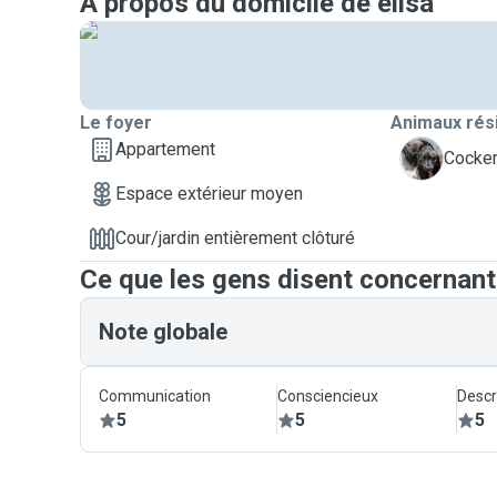
A propos du domicile de elisa
Le foyer
Animaux rés
Appartement
A
Cocker
Espace extérieur moyen
Cour/jardin entièrement clôturé
Ce que les gens disent concernant
Note globale
Communication
Consciencieux
Descr
5
5
5