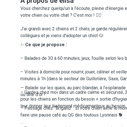
A propos de elisa
Vous cherchez quelqu’un à l'écoute, pleine d'énergie e
votre chien ou votre chat ? C’est moi ! 🙋‍♀️
J’ai grandi avec 2 chiens et 2 chats, je garde réguliè
collègues et je viens d'adopter un chiot 🐶
✨
Ce que je propose :
– Balades de 30 à 60 minutes, jeux, fouille selon les 
– Visites à domicile pour nourrir, jouer, câliner et veill
minutes à 1h (dans le secteur de Guillotière, Saxe, Gar
— Balade sur les quais, au parc blandan, à l'esplanad
– Gardes chez moi dans un cadre calme et sécurisé, 2
ou tête d'or !
pour les chiens en fonction du besoin + sortie d'hygie
leur donner leur traitement médicamenteux au besoin
– Passage chez "Brigand" : si votre chien aime le mo
faire une pause café au QG des toutous Lyonnais 🐕