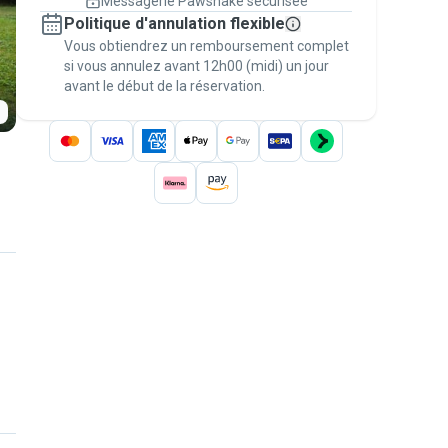
Messagerie Pawshake sécurisée
Réservations couvertes par
Politique d'annulation flexible
nos garanties
Vous obtiendrez un remboursement complet
Gardez tout sur Pawshake (du premier
message au paiement) pour bénéficier de la
si vous annulez avant 12h00 (midi) un jour
avant le début de la réservation.
Garantie Pawshake
.