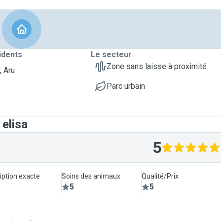
idents
Le secteur
Zone sans laisse à proximité
, Aru
Parc urbain
 elisa
5
iption exacte
Soins des animaux
Qualité/Prix
5
5