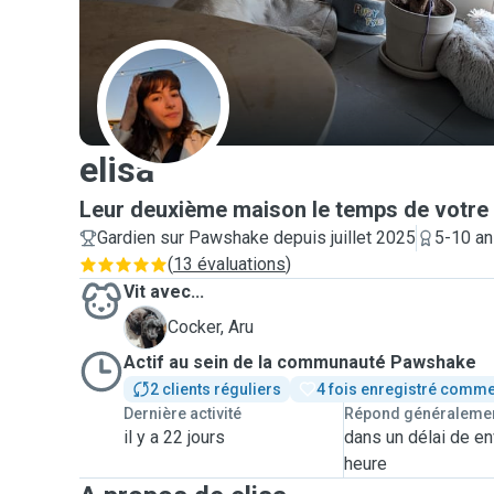
E
elisa
Leur deuxième maison le temps de votre
Gardien sur Pawshake depuis juillet 2025
5-10 an
(
13 évaluations
)
Vit avec...
A
Cocker, Aru
Actif au sein de la communauté Pawshake
2 clients réguliers
4 fois enregistré comme
Dernière activité
Répond généraleme
il y a 22 jours
dans un délai de en
heure