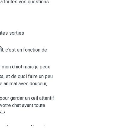
 à toutes vos questions
ites sorties
e
t, c'est en fonction de
e mon chiot mais je peux
ts
, et de quoi faire un peu
ue animal avec douceur,
pour garder un œil attentif
votre chat avant toute
🐱
dre à vos questions
!