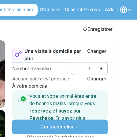
ardien d'animaux
S'inscrire
Connectez-vous
Aide
Enregistrer
Une visite à domicile par
Changer
jour
Nombre d'animaux
-
+
Aucune date n'est précisée
Changer
À votre domicile
Vous et votre animal êtes entre
de bonnes mains lorsque vous
réservez et payez sur
Pawshake
.
En savoir plus
Paiements sécurisés
Contacter elisa
Assistance en cas de
changement de programme.