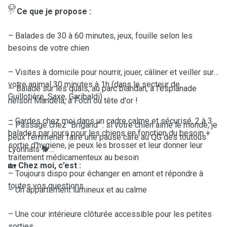
🐶
✨
Ce que je propose :
– Balades de 30 à 60 minutes, jeux, fouille selon les
besoins de votre chien
– Visites à domicile pour nourrir, jouer, câliner et veiller sur
votre animal 30 minutes à 1h (dans le secteur de
— Balade sur les quais, au parc blandan, à l'esplanade
Guillotière, Saxe, Garibaldi)
nelson Mandela, à Foch ou tête d'or !
– Gardes chez moi dans un cadre calme et sécurisé, 2 à 3
– Passage chez "Brigand" : si votre chien aime le monde, je
balades par jours pour les chiens en fonction du besoin +
peux l’emmener faire une pause café au QG des toutous
sortie d'hygiene, je peux les brosser et leur donner leur
Lyonnais 🐕
traitement médicamenteux au besoin
🏡
Chez moi, c’est :
– Toujours dispo pour échanger en amont et répondre à
toutes vos questions
– Un appartement lumineux et au calme
– Une cour intérieure clôturée accessible pour les petites
sorties