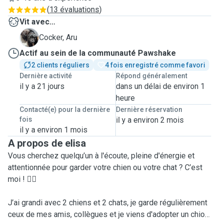
(
13 évaluations
)
Vit avec...
A
Cocker, Aru
Actif au sein de la communauté Pawshake
2 clients réguliers
4 fois enregistré comme favori
Dernière activité
Répond généralement
il y a 21 jours
dans un délai de environ 1
heure
Contacté(e) pour la dernière
Dernière réservation
fois
il y a environ 2 mois
il y a environ 1 mois
A propos de elisa
Vous cherchez quelqu’un à l'écoute, pleine d'énergie et
attentionnée pour garder votre chien ou votre chat ? C’est
moi ! 🙋‍♀️
J’ai grandi avec 2 chiens et 2 chats, je garde régulièrement
ceux de mes amis, collègues et je viens d'adopter un chiot