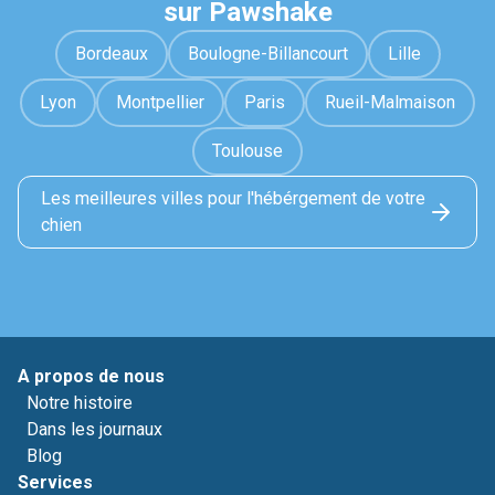
sur Pawshake
Bordeaux
Boulogne-Billancourt
Lille
Lyon
Montpellier
Paris
Rueil-Malmaison
Toulouse
Les meilleures villes pour l'hébérgement de votre
chien
A propos de nous
Notre histoire
Dans les journaux
Blog
Services