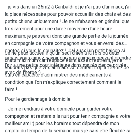
- je vis dans un 26m2 à Garibaldi et je n'ai pas d'animaux, j'ai
la place nécessaire pour pouvoir accueillir des chats et des
petits chiens uniquement ! Je ne m'absente en général que
très rarement pour une durée moyenne d'une heure
maximum, je passerai donc une grande partie de la journée
en compagnie de votre compagnon et vous enverrai des
photos si vous le souhaitez ! J'ai aussi un petit balcon si
Je ne peux accueillir qu'un seul chien à la fois ou deux
jamais vous aimez savoir que vos animaux peuvent prendre
chats maximum car l'espace étant assez restreint, je ne
l'air + une petite cour intérieure dans ma résidence privée
voudrais pas que vos animaux se sentent trop à l'étroit! Je
avec de l'herbe :)
suis en capacité d'administrer des médicaments à
condition que l'on m'explique correctement comment le
faire !
Pour le gardiennage à domicile :
- Je me rendrais à votre domicile pour garder votre
compagnon et resterais la nuit pour tenir compagnie a votre
meilleur ami :) pour les horaires tout dépendra de mon
emploi du temps de la semaine mais je sais être flexible si