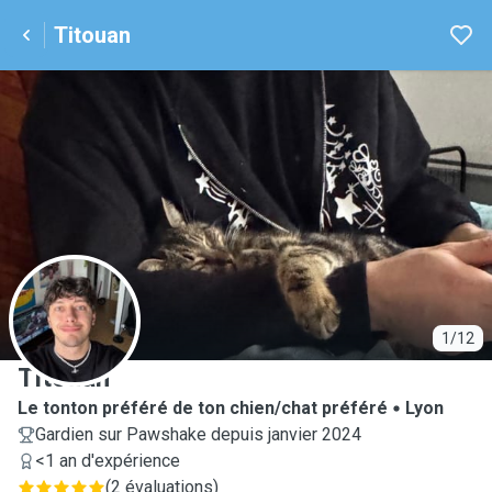
Titouan
T
1/12
Titouan
Le tonton préféré de ton chien/chat préféré
Lyon
Gardien sur Pawshake depuis janvier 2024
<1 an d'expérience
(
2 évaluations
)