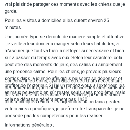
vrai plaisir de partager ces moments avec les chiens que je
garde.
Pour les visites à domiciles elles durent environ 25
minutes.
Une journée type se déroule de manière simple et attentive
: je veille à leur donner à manger selon leurs habitudes, à
m’assurer que tout va bien, à nettoyer si nécessaire et bien
sûr à passer du temps avec eux. Selon leur caractère, cela
peut être des moments de jeux, des câlins ou simplement
une présence calme. Pour les chiens, je prévois plusieurs
sorties dans la journée afin qu’ils puissent se dépenser et
Concernant les soins, ayant déjà eu des chats nécessitant
profiter de l’extérieur. Si j’ai un rendez-vous à l’extérieur, les
des traitements, j’ai l’habitude de donner des médicaments
animaux peuvent bien sûr rester seuls sans problème, mais
par voie orale si nécessaire. En revanche, pour des soins
cela ne dépasse généralement pas 1h30.
plus techniques comme les injections ou certains gestes
vétérinaires spécifiques, je préfère être transparente : je ne
possède pas les compétences pour les réaliser.
Informations générales :