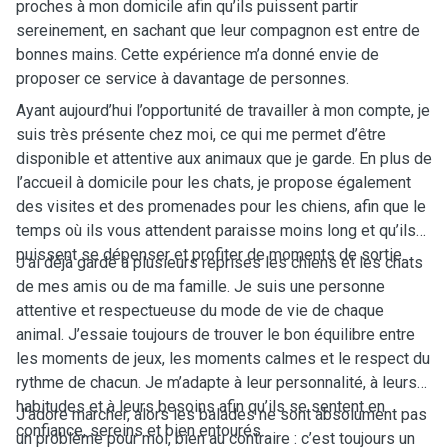
proches à mon domicile afin qu’ils puissent partir
sereinement, en sachant que leur compagnon est entre de
bonnes mains. Cette expérience m’a donné envie de
proposer ce service à davantage de personnes.
Ayant aujourd’hui l’opportunité de travailler à mon compte, je
suis très présente chez moi, ce qui me permet d’être
disponible et attentive aux animaux que je garde. En plus de
l’accueil à domicile pour les chats, je propose également
des visites et des promenades pour les chiens, afin que le
temps où ils vous attendent paraisse moins long et qu’ils
puissent se dépenser et profiter de moments de sortie.
J’ai déjà gardé à plusieurs reprises les chiens et les chats
de mes amis ou de ma famille. Je suis une personne
attentive et respectueuse du mode de vie de chaque
animal. J’essaie toujours de trouver le bon équilibre entre
les moments de jeux, les moments calmes et le respect du
rythme de chacun. Je m’adapte à leur personnalité, à leurs
habitudes et à leurs besoins afin qu’ils se sentent en
J’adore marcher, alors les balades ne sont absolument pas
confiance, sereins et bien entourés.
un problème pour moi, bien au contraire : c’est toujours un