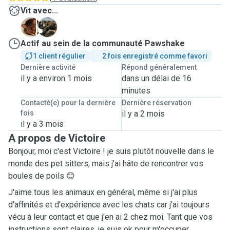
Vit avec...
S
Z
Actif au sein de la communauté Pawshake
1 client régulier
2 fois enregistré comme favori
Dernière activité
Répond généralement
il y a environ 1 mois
dans un délai de 16
minutes
Contacté(e) pour la dernière
Dernière réservation
fois
il y a 2 mois
il y a 3 mois
A propos de Victoire
Bonjour, moi c'est Victoire ! je suis plutôt nouvelle dans le
monde des pet sitters, mais j'ai hâte de rencontrer vos
boules de poils 😊
J'aime tous les animaux en général, même si j'ai plus
d'affinités et d'expérience avec les chats car j'ai toujours
vécu à leur contact et que j'en ai 2 chez moi. Tant que vos
instructions sont claires, je suis ok pour m'occuper