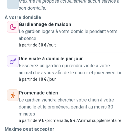
Maxime ne propose actuellement aucun service à
qu ils passent de bons moments.
son domicile.
À votre domicile
A l adolescence je me suis occupé du dressage de notre
Gardiennage de maison
berger allemand et lui ai fait faire de l agility.
Le gardien logera à votre domicile pendant votre
absence
J ai egalement habitué (à force de renforcement positif et
à partir de
30 €
/nuit
de patience) le chat que j ai eu une fois adulte a faire des
petites promenades en laisse jusqu au parc (j avais un
Une visite à domicile par jour
grand appartement mais trop de voitures juste a la porte
Réservez un gardien qui rendra visite à votre
pour la laisser sortir seule...)
animal chez vous afin de le nourrir et jouer avec lui
à partir de
10 €
/jour
Etant dans un petit appartement actuellement qui ne
Promenade chien
pourrait pas garantir l espace necessaire a l adoption d un
Le gardien viendra chercher votre chien à votre
nouvel animal,c est pourquoi je préfère actuellement rendre
domicile et le promènera pendant au moins 30
service et m occuper des animaux des gens qui en ont
minutes
besoin, cela me permet egalement de combler le manque
à partir de
9 €
/promenade,
8 €
/Animal supplémentaire
de compagnon a 4pattes dans ma vie de tout les jours
Maxime peut accepter