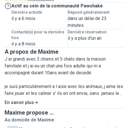
Actif au sein de la communauté Pawshake
Dernière activité
Répond généralement
il y a 6 mois
dans un délai de 23
minutes
Contacté(e) pour la dernière
Dernière réservation
fois
il y a plus d’un an
il y a 8 mois
A propos de Maxime
J ai grandi avec 3 chiens et 5 chats dans la maison
familiale et j ai eu un chat une fois adulte qui m a
accompagné durant 10ans avant de decedé.
je suis particulièrement a l aise avec les animaux, j aime les
faire jouer et les caliner s' ils en ont envie, sans jamais les
forcer (les chats ont souvent leurs moments )
En savoir plus
Maxime propose ...
Je sais aussi etre ferme au besoin (si betises ou mettre au
Au domicile de Maxime
pas lors d une promenade)
Je ne suis jamais violant ni agressif. Mon but est avant tout