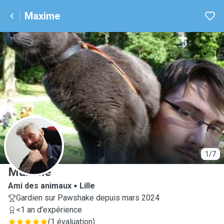
Maxime
M
1/7
Maxime
Ami des animaux
Lille
Gardien sur Pawshake depuis mars 2024
<1 an d'expérience
(
1 évaluation
)