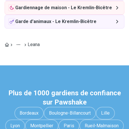
Gardiennage de maison
-
Le Kremlin-Bicêtre
Garde d'animaux
-
Le Kremlin-Bicêtre
Leana
Plus de 1000 gardiens de confiance
sur Pawshake
Bordeaux
Boulogne-Billancourt
Lille
Lyon
Montpellier
Paris
Rueil-Malmaison