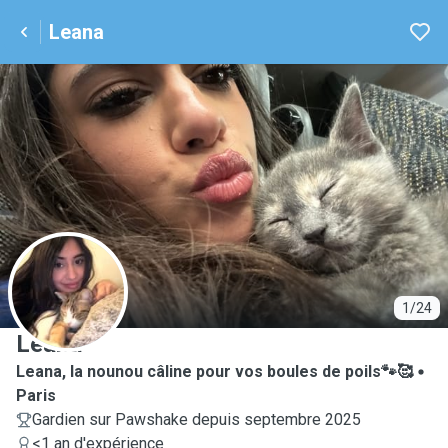
Leana
L
1/24
Leana
Leana, la nounou câline pour vos boules de poils🐾🥰
Paris
Gardien sur Pawshake depuis septembre 2025
<1 an d'expérience