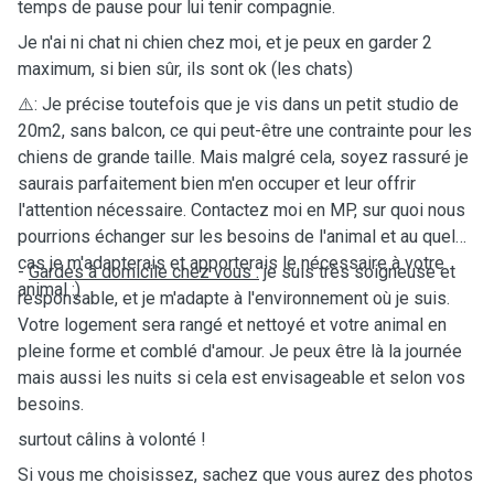
temps de pause pour lui tenir compagnie.
Je n'ai ni chat ni chien chez moi, et je peux en garder 2
maximum, si bien sûr, ils sont ok (les chats)
⚠️
: Je précise toutefois que je vis dans un petit studio de
20m2, sans balcon, ce qui peut-être une contrainte pour les
chiens de grande taille. Mais malgré cela, soyez rassuré je
saurais parfaitement bien m'en occuper et leur offrir
l'attention nécessaire. Contactez moi en MP, sur quoi nous
pourrions échanger sur les besoins de l'animal et au quel
cas je m'adapterais et apporterais le nécessaire à votre
-
Gardes à domicile chez vous :
je suis très soigneuse et
animal :)
responsable, et je m'adapte à l'environnement où je suis.
Votre logement sera rangé et nettoyé et votre animal en
pleine forme et comblé d'amour. Je peux être là la journée
mais aussi les nuits si cela est envisageable et selon vos
besoins.
surtout câlins à volonté !
Si vous me choisissez, sachez que vous aurez des photos