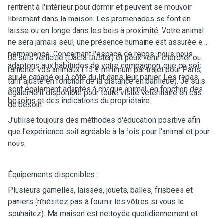
rentrent à l'intérieur pour dormir et peuvent se mouvoir
librement dans la maison. Les promenades se font en
laisse ou en longe dans les bois à proximité. Votre animal
ne sera jamais seul, une présence humaine est assurée en
permanence. Concernant l'espace de repos, nous nous
Je suis véhiculé (Dacia Duster) et peux venir chercher ou
adaptons aux habitudes de votre compagnon, que ce soit
ramener vos animaux (15 € minimum par trajet pour Paris,
sur le canapé ou à côté du lit dans leur panier. Les repas
tarif ajusté en fonction de la distance en banlieue). Je suis
sont également adaptés à chaque animal, en fonction des
également disponible pour toute visite vétérinaire en cas
besoins et des indications du propriétaire.
de besoin.
J'utilise toujours des méthodes d'éducation positive afin
que l'expérience soit agréable à la fois pour l'animal et pour
nous.
Équipements disponibles :
Plusieurs gamelles, laisses, jouets, balles, frisbees et
paniers (n'hésitez pas à fournir les vôtres si vous le
souhaitez). Ma maison est nettoyée quotidiennement et