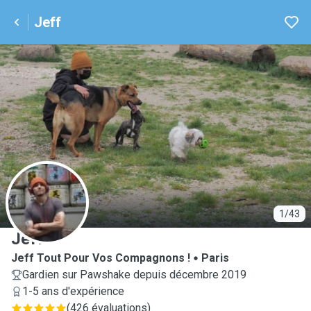
Jeff
J
1/43
Jeff
Jeff Tout Pour Vos Compagnons !
Paris
Gardien sur Pawshake depuis décembre 2019
1-5 ans d'expérience
(
426 évaluations
)