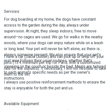
Services:
For dog boarding at my home, the dogs have constant
access to the garden during the day, always under
supervision. At night, they sleep indoors, free to move
around—no cages are used. We go for walks in the nearby
woods, where your dogs can enjoy nature while on a leash
or long lead. Your pet will never be left alone, as there is
always someone present. We also ensure that your pet's
I have a car (Dacia Duster) and can pick up or drop off your
rest area follows their usual routines, whether that’s
pets (15 € minimum per trip for Paris, with a customized
sleeping on the couch or beside the bed. Meals are tailored
rate for the suburbs). If necessary, I will not hesitate to take
to each animal’s specific needs as per the owner's
them to the vet.
instructions.
I always use positive reinforcement methods to ensure the
stay is enjoyable for both the pet and us.
Available Equipment: