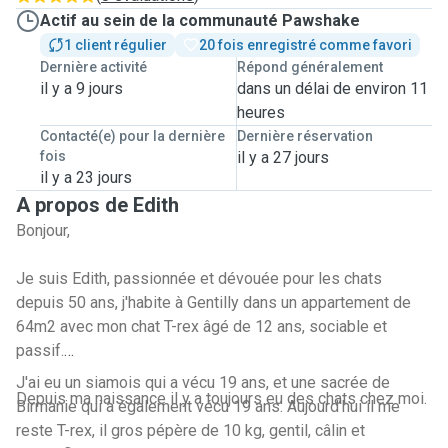
Actif au sein de la communauté Pawshake
1 client régulier
20 fois enregistré comme favori
Dernière activité
Répond généralement
il y a 9 jours
dans un délai de environ 11
heures
Contacté(e) pour la dernière
Dernière réservation
fois
il y a 27 jours
il y a 23 jours
A propos de Edith
Bonjour,
Je suis Edith, passionnée et dévouée pour les chats
depuis 50 ans, j'habite à Gentilly dans un appartement de
64m2 avec mon chat T-rex âgé de 12 ans, sociable et
passif.
J'ai eu un siamois qui a vécu 19 ans, et une sacrée de
Depuis ma naissance il y a toujours eu des chats chez moi.
Birmanie qui a également vécu 19 ans. Aujourd'hui il me
reste T-rex, il gros pépère de 10 kg, gentil, câlin et