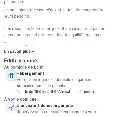
pantouflard.
Je sais bien m'occuper d'eux et surtout de comprendre
leurs besoins.
Les repas, les litières, les jeux et les câlins n'ont pas de
secret pour moi et préserver leur tranquillité également.
Ancienne infirmière retraitée depuis 2 ans, je suis
En savoir plus
disponible régulièrement et je souhaiterai accueillir chez
moi vos animaux ou leur rendre visite à votre domicile afin
Edith propose ...
que vous puissiez vous absenter en toute tranquillité.
Au domicile de Edith
J'aime m'occuper des animaux et surtout de leur bien-être.
Hébergement
Votre animal sera traité avec grand soin et amour !
Votre chien logera au domicile du gardien.
Ambiance familiale garantie
à partir de
15 €
/nuit,
8 €
/Animal supplémentaire
Mes services :
À votre domicile
Visites à domicile : 1h par jour, le temps de nettoyer les
Une visite à domicile par jour
gamelles, changer l'eau, mettre au propre la litière, câliner
Réservez un gardien qui rendra visite à votre
et jouer si votre chat en a envie.