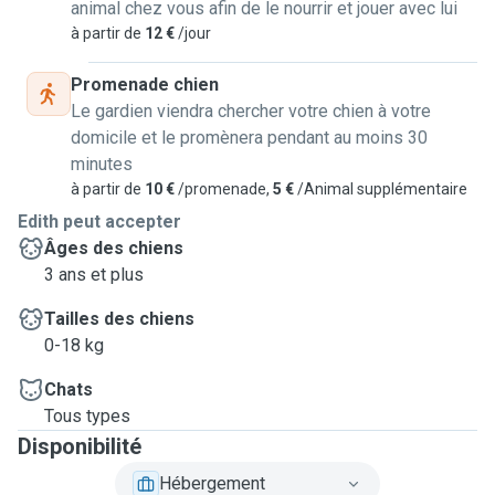
animal chez vous afin de le nourrir et jouer avec lui
à partir de
12 €
/jour
Je suis capable d'administrer des médicaments si votre
animal est sous traitement.
Promenade chien
Le gardien viendra chercher votre chien à votre
Hébergement : mon appartement est sécurisé, je ne laisse
domicile et le promènera pendant au moins 30
jamais les fenêtres ouvertes!
minutes
à partir de
10 €
/promenade,
5 €
/Animal supplémentaire
Je peux garder 2 chats en même temps.
Edith peut accepter
Surtout, je m'adapte toujours aux besoins de votre animal.
Âges des chiens
3 ans et plus
Tailles des chiens
0-18 kg
Chats
Tous types
Disponibilité
Hébergement