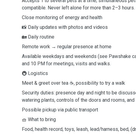
Accepts 1 to several pets at a time; simultaneous petsi
compatible. Never left alone for more than 2–3 hours.
Close monitoring of energy and health
📸 Daily updates with photos and videos
🏡 Daily routine
Remote work → regular presence at home
Available weekdays and weekends (see Pawshake c
and 10 PM for meetings, visits and walks.
🚇 Logistics
Meet & greet over tea ☕, possibility to try a walk
Security duties: presence day and night to be discusse
watering plants, controls of the doors and rooms, and 
Possible pickup via public transport
🧺 What to bring
Food, health record, toys, leash, lead/harness, bed, (