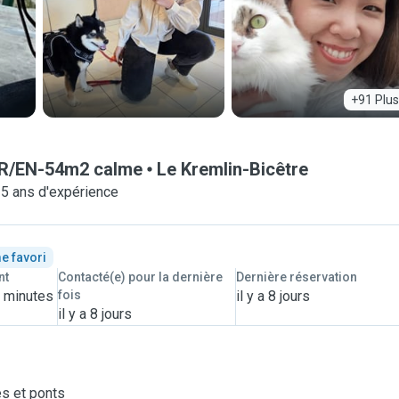
+91 Plus
7-FR/EN-54m2 calme
Le Kremlin-Bicêtre
-5 ans d'expérience
e favori
nt
Contacté(e) pour la dernière
Dernière réservation
8 minutes
fois
il y a 8 jours
il y a 8 jours
es et ponts