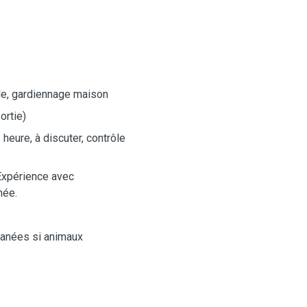
le, gardiennage maison
ortie)
 heure, à discuter, contrôle
Expérience avec
rhée.
ltanées si animaux