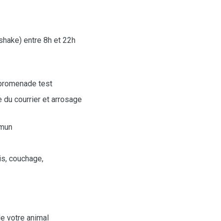
hake) entre 8h et 22h
e promenade test
e du courrier et arrosage
ommun
ais, couchage,
de votre animal