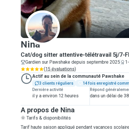
N
Nina
Cat/dog sitter attentive-télétravail 5j/
Gardien sur Pawshake depuis septembre 2025
1
(
15 évaluations
)
Actif au sein de la communauté Pawshake
3 clients réguliers
14 fois enregistré comm
Dernière activité
Répond généraleme
il y a environ 12 heures
dans un délai de 3
A propos de Nina
🌞 Tarifs & disponibilités
Tarif haute saison appliqué pendant vacances scolair