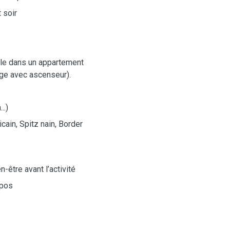
 soir
eule dans un appartement
age avec ascenseur).
..)
cain, Spitz nain, Border
en-être avant l’activité
epos