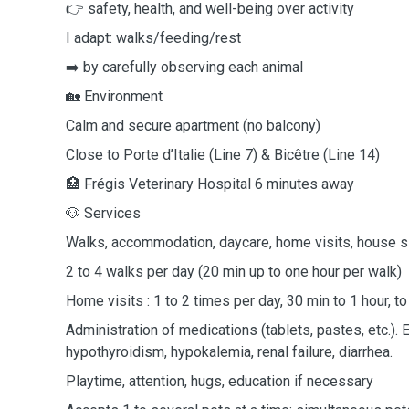
👉 safety, health, and well-being over activity
I adapt: walks/feeding/rest
➡️ by carefully observing each animal
🏡 Environment
Calm and secure apartment (no balcony)
Close to Porte d’Italie (Line 7) & Bicêtre (Line 14)
🏥 Frégis Veterinary Hospital 6 minutes away
🐶 Services
Walks, accommodation, daycare, home visits, house si
2 to 4 walks per day (20 min up to one hour per walk)
Home visits : 1 to 2 times per day, 30 min to 1 hour, 
Administration of medications (tablets, pastes, etc.).
hypothyroidism, hypokalemia, renal failure, diarrhea.
Playtime, attention, hugs, education if necessary