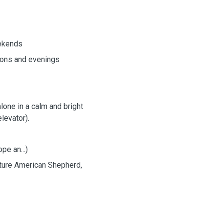
eekends
oons and evenings
lone in a calm and bright
levator).
pe an...)
ature American Shepherd,