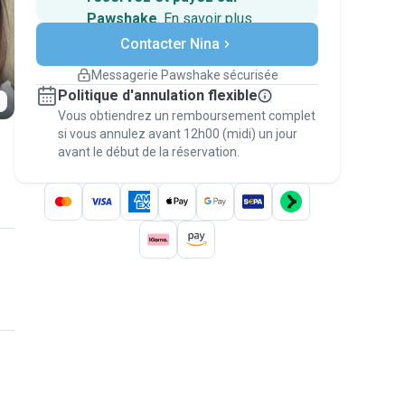
Pawshake
.
En savoir plus
Paiements sécurisés
Contacter Nina
Assistance en cas de
changement de programme.
Messagerie Pawshake sécurisée
Réservations couvertes par
Politique d'annulation flexible
nos garanties
Vous obtiendrez un remboursement complet
Gardez tout sur Pawshake (du premier
message au paiement) pour bénéficier de la
si vous annulez avant 12h00 (midi) un jour
avant le début de la réservation.
Garantie Pawshake
.