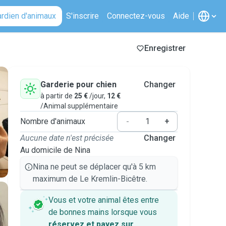
ardien d'animaux
S'inscrire
Connectez-vous
Aide
Enregistrer
Garderie pour chien
Changer
à partir de
25 €
/jour,
12 €
/Animal supplémentaire
Nombre d'animaux
-
+
Aucune date n'est précisée
Changer
Au domicile de Nina
Nina ne peut se déplacer qu'à 5 km
maximum de Le Kremlin-Bicêtre.
Vous et votre animal êtes entre
de bonnes mains lorsque vous
réservez et payez sur