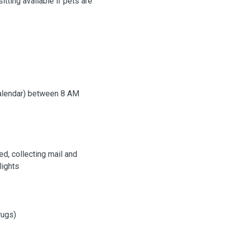
tting available if pets are
alendar) between 8 AM
d, collecting mail and
lights
drugs)