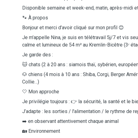
Disponible semaine et week-end, matin, après-midi et
🐾 À propos
Bonjour et merci d’avoir cliqué sur mon profil 😊
Je m’appelle Nina, je suis en télétravail 5j/7 et vis s
calme et lumineux de 54 m² au Kremlin-Bicêtre (3ᵉ ét
Je garde des :
🐱 chats (2 à 20 ans : siamois thaï, sybérien, européen.
🐶 chiens (4 mois à 10 ans : Shiba, Corgi, Berger Améri
Collie…)
🤍 Mon approche
Je privilégie toujours : 👉 la sécurité, la santé et le bi
J’adapte : les sorties / l'alimentation / le rythme de r
➡️ en observant attentivement chaque animal
🏡 Environnement