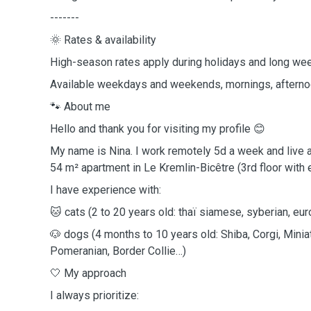
-------
🌞 Rates & availability
High-season rates apply during holidays and long w
Available weekdays and weekends, mornings, aftern
🐾 About me
Hello and thank you for visiting my profile 😊
My name is Nina. I work remotely 5d a week and live a
54 m² apartment in Le Kremlin-Bicêtre (3rd floor with e
I have experience with:
🐱 cats (2 to 20 years old: thaï siamese, syberian, euro
🐶 dogs (4 months to 10 years old: Shiba, Corgi, Mini
Pomeranian, Border Collie…)
🤍 My approach
I always prioritize: