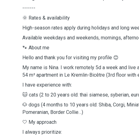
-------
🌞 Rates & availability
High-season rates apply during holidays and long w
Available weekdays and weekends, mornings, aftern
🐾 About me
Hello and thank you for visiting my profile 😊
My name is Nina. I work remotely 5d a week and live a
54 m² apartment in Le Kremlin-Bicêtre (3rd floor with e
I have experience with:
🐱 cats (2 to 20 years old: thaï siamese, syberian, euro
🐶 dogs (4 months to 10 years old: Shiba, Corgi, Mini
Pomeranian, Border Collie…)
🤍 My approach
I always prioritize: