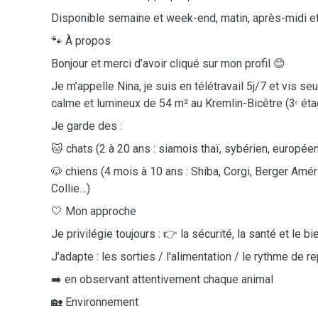
Disponible semaine et week-end, matin, après-midi et
🐾 À propos
Bonjour et merci d’avoir cliqué sur mon profil 😊
Je m’appelle Nina, je suis en télétravail 5j/7 et vis s
calme et lumineux de 54 m² au Kremlin-Bicêtre (3ᵉ ét
Je garde des :
🐱 chats (2 à 20 ans : siamois thaï, sybérien, européen.
🐶 chiens (4 mois à 10 ans : Shiba, Corgi, Berger Améri
Collie…)
🤍 Mon approche
Je privilégie toujours : 👉 la sécurité, la santé et le bi
J’adapte : les sorties / l'alimentation / le rythme de r
➡️ en observant attentivement chaque animal
🏡 Environnement