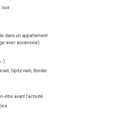
 soir
eule dans un appartement
age avec ascenseur).
..)
cain, Spitz nain, Border
en-être avant l’activité
epos