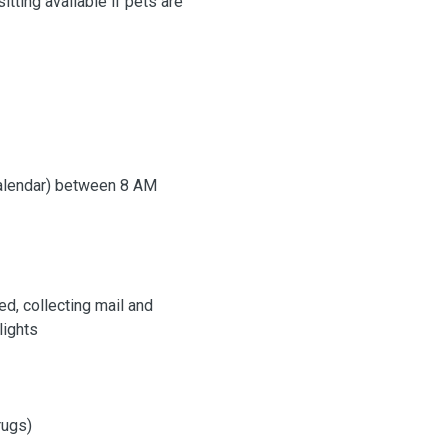
tting available if pets are
alendar) between 8 AM
d, collecting mail and
lights
drugs)