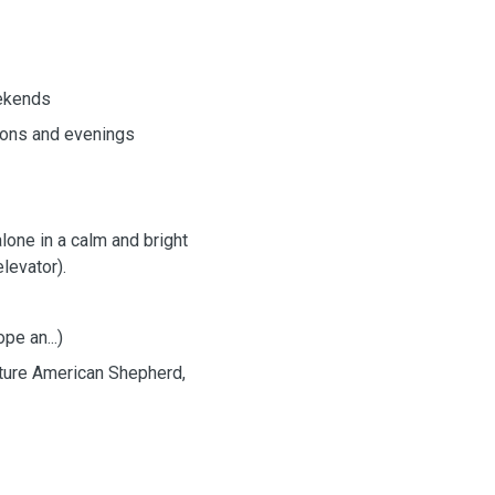
eekends
oons and evenings
lone in a calm and bright
levator).
pe an...)
ature American Shepherd,