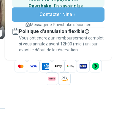
Pawshake
.
En savoir plus
Paiements sécurisés
Contacter Nina
Assistance en cas de
changement de programme.
Messagerie Pawshake sécurisée
Réservations couvertes par
Politique d'annulation flexible
nos garanties
Vous obtiendrez un remboursement complet
Gardez tout sur Pawshake (du premier
message au paiement) pour bénéficier de la
si vous annulez avant 12h00 (midi) un jour
avant le début de la réservation.
Garantie Pawshake
.