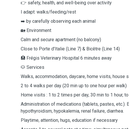
👉 safety, health, and well-being over activity
I adapt: walks/feeding/rest
➡️ by carefully observing each animal
🏡 Environment
Calm and secure apartment (no balcony)
Close to Porte d’Italie (Line 7) & Bicêtre (Line 14)
🏥 Frégis Veterinary Hospital 6 minutes away
🐶 Services
Walks, accommodation, daycare, home visits, house si
2 to 4 walks per day (20 min up to one hour per walk)
Home visits : 1 to 2 times per day, 30 min to 1 hour, 
Administration of medications (tablets, pastes, etc.).
hypothyroidism, hypokalemia, renal failure, diarrhea.
Playtime, attention, hugs, education if necessary