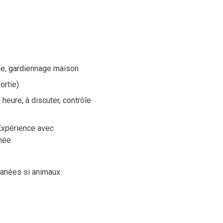
le, gardiennage maison
ortie)
 heure, à discuter, contrôle
Expérience avec
rhée.
ltanées si animaux