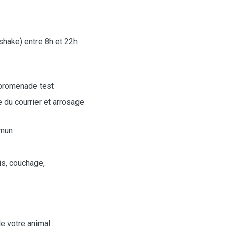
hake) entre 8h et 22h
e promenade test
e du courrier et arrosage
ommun
ais, couchage,
de votre animal