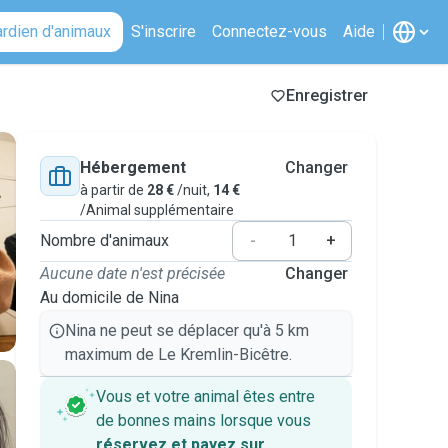
ardien d'animaux
S'inscrire
Connectez-vous
Aide
Enregistrer
Hébergement
Changer
à partir de
28 €
/nuit,
14 €
/Animal supplémentaire
Nombre d'animaux
-
+
Aucune date n'est précisée
Changer
Au domicile de Nina
Nina ne peut se déplacer qu'à 5 km
maximum de Le Kremlin-Bicêtre.
Vous et votre animal êtes entre
de bonnes mains lorsque vous
réservez et payez sur