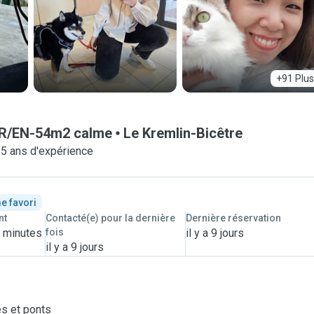
+91 Plus
7-FR/EN-54m2 calme
Le Kremlin-Bicêtre
-5 ans d'expérience
e favori
nt
Contacté(e) pour la dernière
Dernière réservation
8 minutes
fois
il y a 9 jours
il y a 9 jours
es et ponts