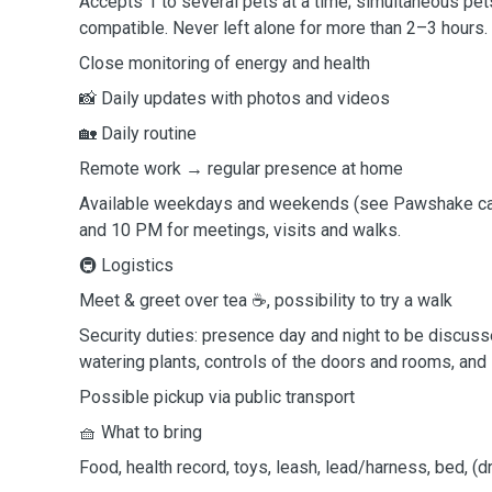
Accepts 1 to several pets at a time; simultaneous petsi
compatible. Never left alone for more than 2–3 hours.
Close monitoring of energy and health
📸 Daily updates with photos and videos
🏡 Daily routine
Remote work → regular presence at home
Available weekdays and weekends (see Pawshake c
and 10 PM for meetings, visits and walks.
🚇 Logistics
Meet & greet over tea ☕, possibility to try a walk
Security duties: presence day and night to be discusse
watering plants, controls of the doors and rooms, and 
Possible pickup via public transport
🧺 What to bring
Food, health record, toys, leash, lead/harness, bed, (