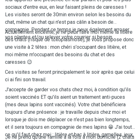
sociaux d'entre eux, en leur faisant pleins de caresses !
Les visites seront de 30min environ selon les besoins du
chat, même un chat qui n'est pas câlin a besoin de
compagnie. Pendant ce temps je peux également arroser
Actuellement enceinte, je ne peux faire moi même la litière
vos plantes et/ou relever votre courrier si besoin.
des chats (risque de toxoplasmose), je vous propose donc
une visite à 2 têtes : mon chéri s'occupant des litière, et
moi même m'occupant des besoins du chat et des
caresses 😉
Ces visites se feront principalement le soir après que celui
ci ai fini son travail.
J'accepte de garder vos chats chez moi, à condition qu'ils
soient vaccinés ET qu'ils aient un traitement anti-puces
(mes deux lapins sont vaccinés). Votre chat bénéficiera
toujours d'une présence : je travaille depuis chez moi et
lorsque je dois me déplacer ce n'est pas bien longtemps,
et il sera toujours en compagnie de mes lapins 😁 J'ai tout
ce qu'il faut chez moi : litière et bac à litière, gamelles, jeux,
Je ne prend qu'une famille à la fois à mon domicile (2 chats