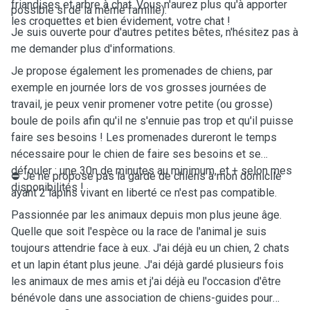
friandises et arbre à chat. Vous n'aurez plus qu'à apporter
possible si de la même famille).
les croquettes et bien évidement, votre chat !
Je suis ouverte pour d'autres petites bêtes, n'hésitez pas à
me demander plus d'informations.
Je propose également les promenades de chiens, par
exemple en journée lors de vos grosses journées de
travail, je peux venir promener votre petite (ou grosse)
boule de poils afin qu'il ne s'ennuie pas trop et qu'il puisse
faire ses besoins ! Les promenades dureront le temps
nécessaire pour le chien de faire ses besoins et se
défouler : une 30n de minutes au minimum, et + selon mes
⛔️ Je ne propose pas la garde de chiens à mon domicile
disponibilités !
ayant 2 lapins vivant en liberté ce n'est pas compatible.
Passionnée par les animaux depuis mon plus jeune âge.
Quelle que soit l'espèce ou la race de l'animal je suis
toujours attendrie face à eux. J'ai déjà eu un chien, 2 chats
et un lapin étant plus jeune. J'ai déjà gardé plusieurs fois
les animaux de mes amis et j'ai déjà eu l'occasion d'être
bénévole dans une association de chiens-guides pour