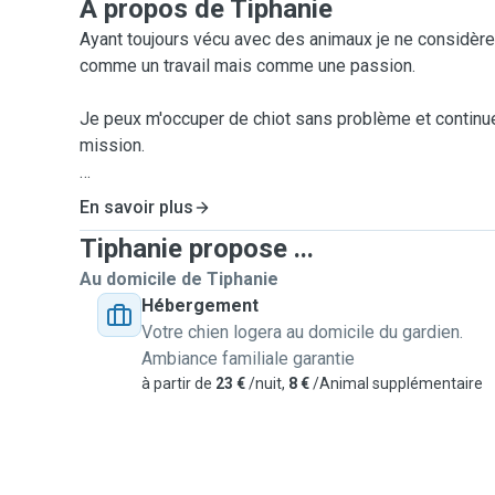
A propos de Tiphanie
Ayant toujours vécu avec des animaux je ne considèr
comme un travail mais comme une passion.
Je peux m'occuper de chiot sans problème et continue
mission.
Je suis entièrement disponible pour réaliser diverse
En savoir plus
mieux de vos animaux.
Tiphanie propose ...
Je peux les promener régulièrement au cours de la jo
Au domicile de Tiphanie
Je m'adapterai aux besoins de vos animaux et surto
Hébergement
pour leur assurer un séjour ou une garde au top du top
Votre chien logera au domicile du gardien.
Mon objectif étant que vous soyez satisfait et rassur
Ambiance familiale garantie
vous m'aurez confié.
à partir de
23 €
/nuit,
8 €
/Animal supplémentaire
J'accepte les animaux vaccinés, castrés ou stérilisés
FIV.
Je n'accepte pas les femelles en chaleur.