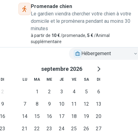
Promenade chien
IV et en très bonne santé.
Le gardien viendra chercher votre chien à votre
domicile et le promènera pendant au moins 30
minutes
i a 1 an.
à partir de
10 €
/promenade,
5 €
/Animal
supplémentaire
ompagnons.
Hébergement
ou furets 🐁🐹
septembre 2026
nt accéder sur le balcon
DI
LU
MA
ME
JE
VE
SA
DI
2
1
2
3
4
5
6
é.
9
7
8
9
10
11
12
13
16
14
15
16
17
18
19
20
23
21
22
23
24
25
26
27