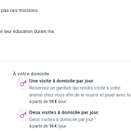
e pas ces missions
r leur éducation durant ma
s missions et m'occuper au
urnée.
À votre domicile
ut vos recommandations
Une visite à domicile par jour
 !
Réservez un gardien qui rendra visite à votre
er durant la mission que
animal chez vous afin de le nourrir et jouer avec lu
à partir de
10 €
/jour
Deux visites à domicile par jour
, pucés et non porteur du
Deux visites à domicile par jour
à partir de
16 €
/jour