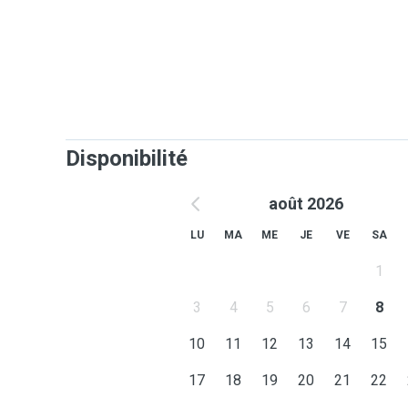
J'ai 2 chats mâles castrés, vaccinés, non porteur du F
Roucky : Adopté à Djibouti qui a 2 ans et demi
Saïko : Adopté à l'association les "Étoiles de Bahia" qu
Ils sont très sociables, et s'adapteront à tous vos c
Disponibilité
Je peux également garder vos compagnons rongeurs 
août 2026
J'habite en appartement avec balcon, les chats pourro
LU
MA
ME
JE
VE
SA
uniquement sous surveillance.
1
Un espace dans mon séjour leur est entièrement dédi
3
4
5
6
7
8
10
11
12
13
14
15
17
18
19
20
21
22