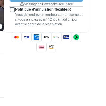
changement de programme.
Messagerie Pawshake sécurisée
Réservations couvertes par
Politique d'annulation flexible
nos garanties
Vous obtiendrez un remboursement complet
Gardez tout sur Pawshake (du premier
message au paiement) pour bénéficier de la
si vous annulez avant 12h00 (midi) un jour
avant le début de la réservation.
Garantie Pawshake
.