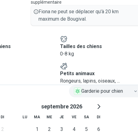
supplémentaire
Fiona ne peut se déplacer qu'à 20 km
maximum de Bougival.
hiens
Tailles des chiens
0-8 kg
Petits animaux
Rongeurs, lapins, oiseaux, ...
Garderie pour chien
septembre 2026
DI
LU
MA
ME
JE
VE
SA
DI
2
1
2
3
4
5
6