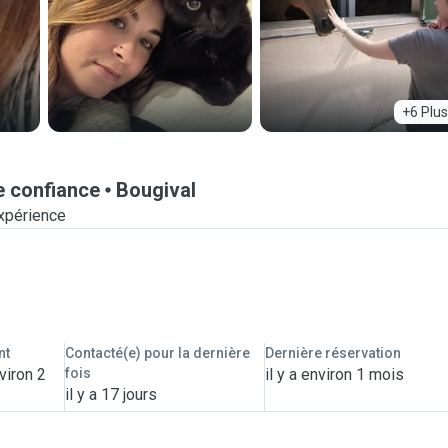
+6 Plus
e confiance
Bougival
xpérience
nt
Contacté(e) pour la dernière
Dernière réservation
viron 2
fois
il y a environ 1 mois
il y a 17 jours