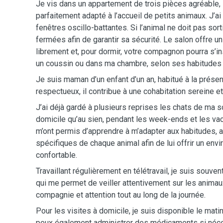
Je vis dans un appartement de trois pièces agréable, 
parfaitement adapté à l’accueil de petits animaux. J’ai
fenêtres oscillo-battantes. Si l’animal ne doit pas sort
fermées afin de garantir sa sécurité. Le salon offre u
librement et, pour dormir, votre compagnon pourra s’ins
un coussin ou dans ma chambre, selon ses habitudes 
Je suis maman d’un enfant d’un an, habitué à la prés
respectueux, il contribue à une cohabitation sereine e
J’ai déjà gardé à plusieurs reprises les chats de ma 
domicile qu’au sien, pendant les week-ends et les v
m’ont permis d’apprendre à m’adapter aux habitudes, a
spécifiques de chaque animal afin de lui offrir un env
confortable.
Travaillant régulièrement en télétravail, je suis souve
qui me permet de veiller attentivement sur les animau
compagnie et attention tout au long de la journée.
Pour les visites à domicile, je suis disponible le matin
peux également administrer des médicaments si néce