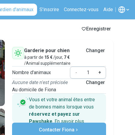
ardien d'animaux
S'inscrire
Connectez-vous
Aide
Enregistrer
Garderie pour chien
Changer
à partir de
15 €
/jour,
7 €
/Animal supplémentaire
Nombre d'animaux
-
+
Aucune date n'est précisée
Changer
Au domicile de Fiona
Vous et votre animal êtes entre
de bonnes mains lorsque vous
réservez et payez sur
Pawshake
.
En savoir plus
Paiements sécurisés
Contacter Fiona
Assistance en cas de