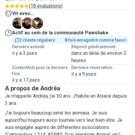
(
18 évaluations
)
Vit avec...
M
M
P
Actif au sein de la communauté Pawshake
2 clients réguliers
8 fois enregistré comme favori
Dernière activité
Répond généralement
il y a 3 jours
dans un délai de environ 3
heures
Contacté(e) pour la dernière
Dernière réservation
fois
il y a 9 jours
il y a 17 jours
A propos de Andréa
Je m'appelle Andréa, j'ai 30 ans. J'habite en Alsace depuis
3 ans.
J'ai toujours beaucoup aimé les animaux. Je suis
aujourd'hui toujours aussi tournée vers leur bien-être. Je
suis engagée auprès de différentes associations
(Catmondoux, L214, ASPAS, Suzi Handicap Animal, etc)