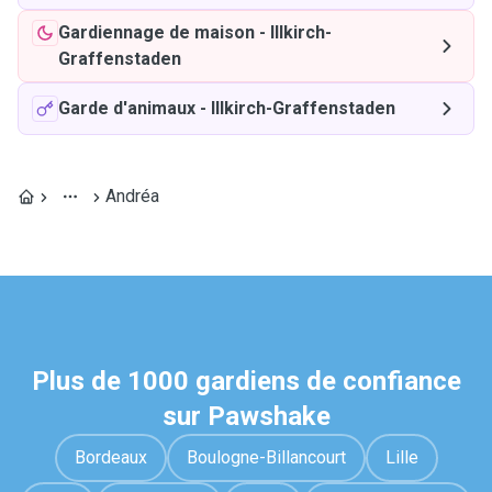
Gardiennage de maison
-
Illkirch-
Graffenstaden
Garde d'animaux
-
Illkirch-Graffenstaden
Andréa
Plus de 1000 gardiens de confiance
sur Pawshake
Bordeaux
Boulogne-Billancourt
Lille