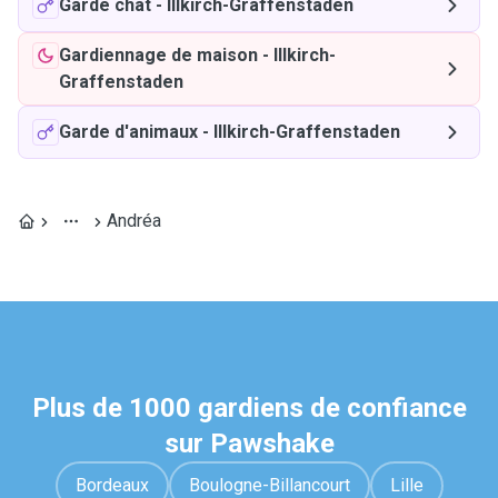
Garde chat
-
Illkirch-Graffenstaden
Gardiennage de maison
-
Illkirch-
Graffenstaden
Garde d'animaux
-
Illkirch-Graffenstaden
Andréa
Plus de 1000 gardiens de confiance
sur Pawshake
Bordeaux
Boulogne-Billancourt
Lille