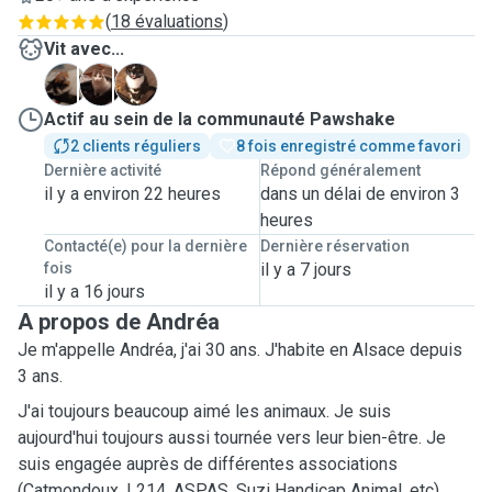
(
18 évaluations
)
Vit avec...
M
M
P
Actif au sein de la communauté Pawshake
2 clients réguliers
8 fois enregistré comme favori
Dernière activité
Répond généralement
il y a environ 22 heures
dans un délai de environ 3
heures
Contacté(e) pour la dernière
Dernière réservation
fois
il y a 7 jours
il y a 16 jours
A propos de Andréa
Je m'appelle Andréa, j'ai 30 ans. J'habite en Alsace depuis
3 ans.
J'ai toujours beaucoup aimé les animaux. Je suis
aujourd'hui toujours aussi tournée vers leur bien-être. Je
suis engagée auprès de différentes associations
(Catmondoux, L214, ASPAS, Suzi Handicap Animal, etc)