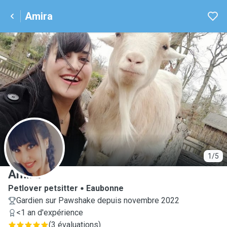
Amira
A
1/5
Amira
Petlover petsitter
Eaubonne
Gardien sur Pawshake depuis novembre 2022
<1 an d'expérience
(
3 évaluations
)