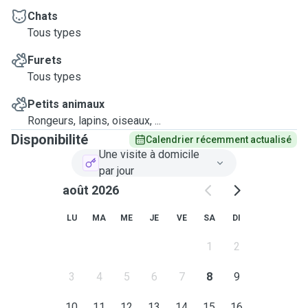
Chats
Tous types
Furets
Tous types
Petits animaux
Rongeurs, lapins, oiseaux, ...
Disponibilité
Calendrier récemment actualisé
Une visite à domicile
par jour
août 2026
LU
MA
ME
JE
VE
SA
DI
1
2
3
4
5
6
7
8
9
10
11
12
13
14
15
16