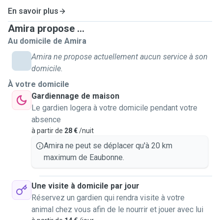
devenir petsitter pour rencontrer votre animal, passer du
En savoir plus
temps avec lui, et me permettre également d'arrondir mes
Amira propose ...
fins de mois. Je propose mes services également pour
Au domicile de Amira
des animaux autre que les chiens.
Amira ne propose actuellement aucun service à son
Je serai très contente de prendre soin de votre animal le
domicile.
temps de votre absence. Je pourrai passer le nourrir et lui
À votre domicile
rendre visite les soirs ou midis en semaine et plusieurs
Gardiennage de maison
fois par jour les week-ends. Je vous propose également
Le gardien logera à votre domicile pendant votre
de m'occuper de sa promenade et de jouer avec lui. Si votre
absence
chien a besoin de se dépenser, je pourrai l'emmener avec
à partir de
28 €
/nuit
moi en footing le samedi. Bien-sûr, sans oublier la tonne de
Amira ne peut se déplacer qu'à 20 km
câlins s'il les aime. Il est aussi possible que je reste à
maximum de Eaubonne.
votre domicile avec lui en cas de besoin (pas plus d'une
nuit).
Une visite à domicile par jour
J'habite en appartement et ne pourrai donc pas accueillir
Réservez un gardien qui rendra visite à votre
d'autres animaux que mes deux chats afin de ne pas les
animal chez vous afin de le nourrir et jouer avec lui
perturber.