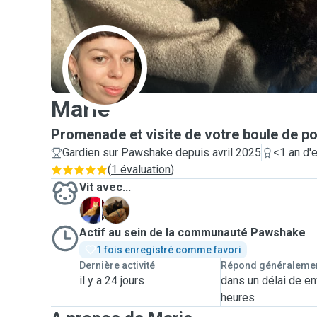
M
Marie
Promenade et visite de votre boule de po
Gardien sur Pawshake depuis avril 2025
<1 an d'
(
1 évaluation
)
Vit avec...
J
N
Actif au sein de la communauté Pawshake
1 fois enregistré comme favori
Dernière activité
Répond généraleme
il y a 24 jours
dans un délai de en
heures