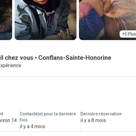
+5 Plus
il chez vous
Conflans-Sainte-Honorine
expérience
nt
Contacté(e) pour la dernière
Dernière réservation
viron 14
fois
il y a 8 mois
il y a 4 mois