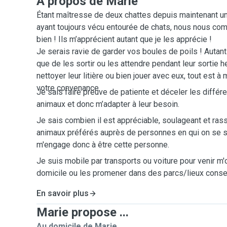
A propos de Marie
Étant maîtresse de deux chattes depuis maintenant un
ayant toujours vécu entourée de chats, nous nous co
bien ! Ils m’apprécient autant que je les apprécie !
Je serais ravie de garder vos boules de poils ! Autant 
que de les sortir ou les attendre pendant leur sortie h
nettoyer leur litière ou bien jouer avec eux, tout est à
votre convenance.
Je sais faire preuve de patiente et déceler les différ
animaux et donc m’adapter à leur besoin.
Je sais combien il est appréciable, soulageant et ras
animaux préférés auprès de personnes en qui on se s
m'engage donc à être cette personne.
Je suis mobile par transports ou voiture pour venir m
domicile ou les promener dans des parcs/lieux conse
En savoir plus
Marie propose ...
Au domicile de Marie