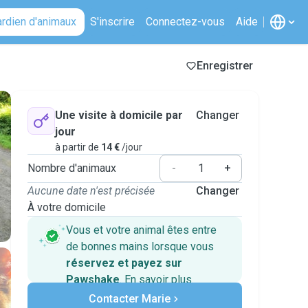
ardien d'animaux
S'inscrire
Connectez-vous
Aide
Enregistrer
Une visite à domicile par
Changer
jour
à partir de
14 €
/jour
Nombre d'animaux
-
+
Aucune date n'est précisée
Changer
À votre domicile
Vous et votre animal êtes entre
de bonnes mains lorsque vous
réservez et payez sur
Pawshake
.
En savoir plus
Paiements sécurisés
Contacter Marie
Assistance en cas de