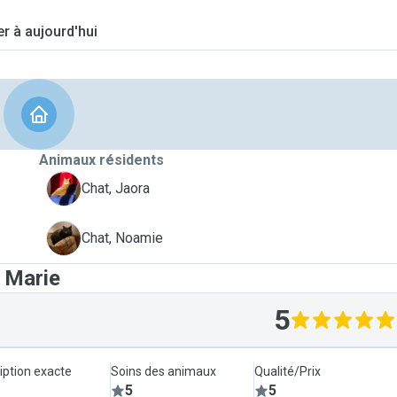
er à aujourd'hui
Animaux résidents
J
Chat, Jaora
N
Chat, Noamie
 Marie
5
iption exacte
Soins des animaux
Qualité/Prix
5
5