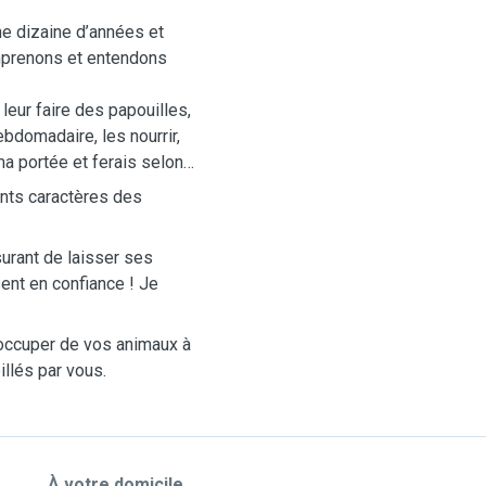
e dizaine d’années et
mprenons et entendons
leur faire des papouilles,
ebdomadaire, les nourrir,
 ma portée et ferais selon
ents caractères des
surant de laisser ses
ent en confiance ! Je
'occuper de vos animaux à
illés par vous.
À votre domicile