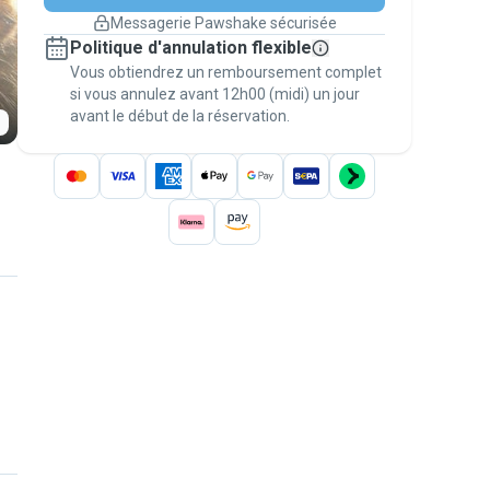
changement de programme.
Messagerie Pawshake sécurisée
Réservations couvertes par
Politique d'annulation flexible
nos garanties
Vous obtiendrez un remboursement complet
Gardez tout sur Pawshake (du premier
message au paiement) pour bénéficier de la
si vous annulez avant 12h00 (midi) un jour
avant le début de la réservation.
Garantie Pawshake
.