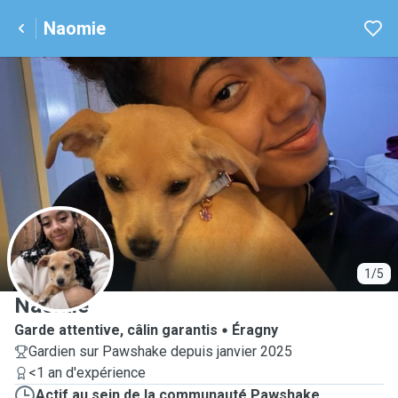
Naomie
N
1/5
Naomie
Garde attentive, câlin garantis
Éragny
Gardien sur Pawshake depuis janvier 2025
<1 an d'expérience
Actif au sein de la communauté Pawshake