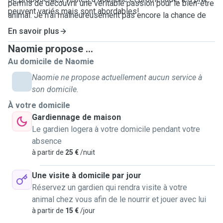
permis de découvrir une véritable passion pour le bien-être
peuvent variés mais sont abordables!
animal. Je n'ai malheureusement pas encore la chance de
pouvoir adopter un chien mais, aujourd'hui , je suis prête à
En savoir plus
découvrir davantage cette passion en prenant soin d’autres
Naomie propose ...
animaux avec autant d’attention et d’amour.
Au domicile de Naomie
Naomie ne propose actuellement aucun service à
son domicile.
À votre domicile
Gardiennage de maison
Le gardien logera à votre domicile pendant votre
absence
à partir de
25 €
/nuit
Une visite à domicile par jour
Réservez un gardien qui rendra visite à votre
animal chez vous afin de le nourrir et jouer avec lui
à partir de
15 €
/jour