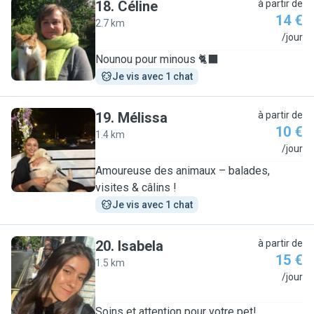
18
.
Céline
à partir de
14 €
2.7 km
C
/jour
Nounou pour minous 🐈‍⬛
Je vis avec 1 chat
19
.
Mélissa
à partir de
10 €
1.4 km
M
/jour
Amoureuse des animaux – balades,
visites & câlins !
Je vis avec 1 chat
20
.
Isabela
à partir de
15 €
1.5 km
I
/jour
Soins et attention pour votre pet!