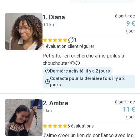
1
.
Diana
à partir de
9 €
0.1 km
D
/jour
1
1 évaluation
client régulier
Pet sitter en or cherche amis poilus à
chouchouter 🐶🐱
Dernière activité: il y a 2 jours
Contacté pour la dernière fois il y a 2 
jours
2
.
Ambre
à partir de
11 €
1 km
A
/jour
5 évaluations
J'aime créer un lien de confiance avec les