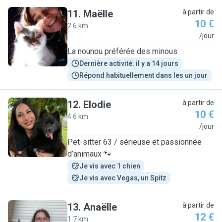
11
.
Maëlle
à partir de
10 €
2.6 km
M
/jour
La nounou préférée des minous
Dernière activité: il y a 14 jours
Répond habituellement dans les un jour
12
.
Elodie
à partir de
10 €
4.6 km
E
/jour
Pet-sitter 63 / sérieuse et passionnée
d’animaux 🐾
Je vis avec 1 chien
Je vis avec Vegas, un Spitz
13
.
Anaëlle
à partir de
12 €
1.7 km