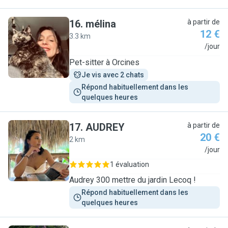
16
.
mélina
à partir de
12 €
3.3 km
M
/jour
Pet-sitter à Orcines
Je vis avec 2 chats
Répond habituellement dans les 
quelques heures
17
.
AUDREY
à partir de
20 €
2 km
A
/jour
1 évaluation
Audrey 300 mettre du jardin Lecoq !
Répond habituellement dans les 
quelques heures