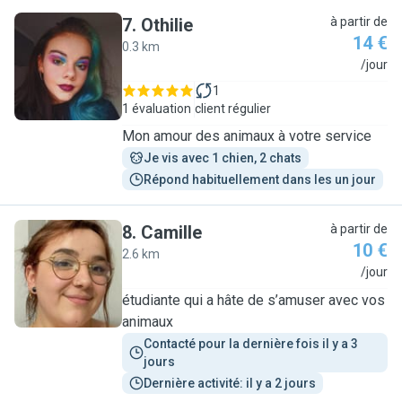
7
.
Othilie
à partir de
14 €
0.3 km
O
/jour
1
1 évaluation
client régulier
Mon amour des animaux à votre service
Je vis avec 1 chien, 2 chats
Répond habituellement dans les un jour
8
.
Camille
à partir de
10 €
2.6 km
C
/jour
étudiante qui a hâte de s’amuser avec vos
animaux
Contacté pour la dernière fois il y a 3 
jours
Dernière activité: il y a 2 jours