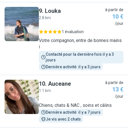
9
.
Louka
à partir de
10 €
2.8 km
L
/jour
1 évaluation
Votre compagnon, entre de bonnes mains
!
Contacté pour la dernière fois il y a 3 
jours
Dernière activité: il y a 3 jours
10
.
Auceane
à partir de
13 €
1.1 km
A
/jour
Chiens, chats & NAC , soins et câlins
Dernière activité: il y a 7 jours
Je vis avec 2 chats