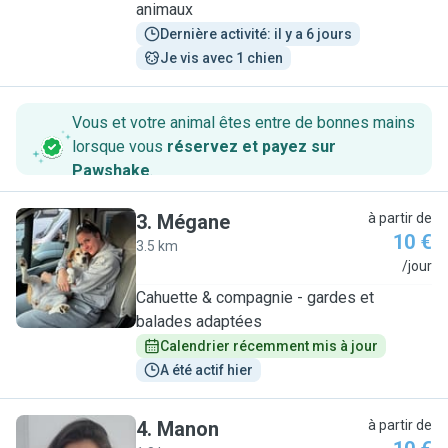
animaux
Dernière activité: il y a 6 jours
Je vis avec 1 chien
Vous et votre animal êtes entre de bonnes mains
lorsque vous
réservez et payez sur
Pawshake
.
3
.
Mégane
à partir de
10 €
3.5 km
M
/jour
Cahuette & compagnie - gardes et
balades adaptées
Calendrier récemment mis à jour
A été actif hier
4
.
Manon
à partir de