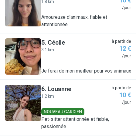
10 €
1.8 km
M
/jour
Amoureuse d'animaux, fiable et
attentionnée
5
.
Cécile
à partir de
12 €
3.1 km
C
/jour
Je ferai de mon meilleur pour vos animaux
6
.
Louanne
à partir de
10 €
1.2 km
L
/jour
NOUVEAU GARDIEN
Pet-sitter attentionnée et fiable,
passionnée