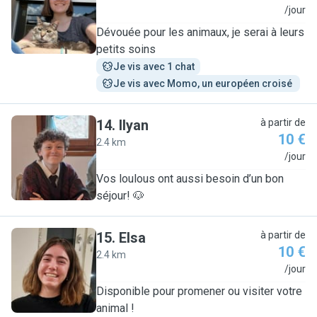
A
/jour
Dévouée pour les animaux, je serai à leurs
petits soins
Je vis avec 1 chat
Je vis avec Momo, un européen croisé 
14
.
Ilyan
à partir de
10 €
2.4 km
I
/jour
Vos loulous ont aussi besoin d’un bon
séjour! 🐶
15
.
Elsa
à partir de
10 €
2.4 km
E
/jour
Disponible pour promener ou visiter votre
animal !