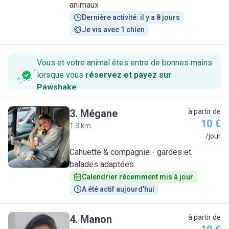
animaux
Dernière activité: il y a 8 jours
Je vis avec 1 chien
Vous et votre animal êtes entre de bonnes mains
lorsque vous
réservez et payez sur
Pawshake
.
3
.
Mégane
à partir de
10 €
1.3 km
M
/jour
Cahuette & compagnie - gardes et
balades adaptées
Calendrier récemment mis à jour
A été actif aujourd'hui
4
.
Manon
à partir de