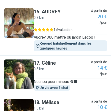
16
.
AUDREY
à partir de
20 €
0.3 km
A
/jour
1 évaluation
Audrey 300 mettre du jardin Lecoq !
Répond habituellement dans les 
quelques heures
17
.
Céline
à partir de
14 €
0.5 km
C
/jour
Nounou pour minous 🐈‍⬛
Je vis avec 1 chat
18
.
Mélissa
à partir de
10 €
1.5 km