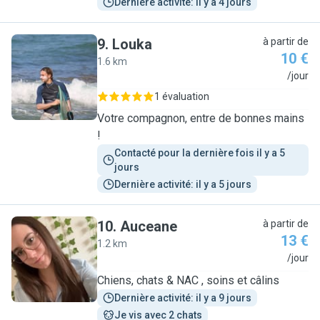
Dernière activité: il y a 4 jours
9
.
Louka
à partir de
10 €
1.6 km
L
/jour
1 évaluation
Votre compagnon, entre de bonnes mains
!
Contacté pour la dernière fois il y a 5 
jours
Dernière activité: il y a 5 jours
10
.
Auceane
à partir de
13 €
1.2 km
A
/jour
Chiens, chats & NAC , soins et câlins
Dernière activité: il y a 9 jours
Je vis avec 2 chats