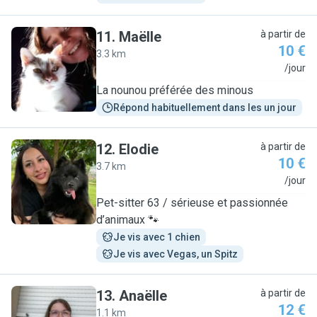
11
.
Maëlle
à partir de
10 €
3.3 km
M
/jour
La nounou préférée des minous
Répond habituellement dans les un jour
12
.
Elodie
à partir de
10 €
3.7 km
E
/jour
Pet-sitter 63 / sérieuse et passionnée
d’animaux 🐾
Je vis avec 1 chien
Je vis avec Vegas, un Spitz
13
.
Anaëlle
à partir de
12 €
1.1 km