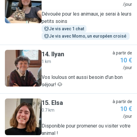
A
/jour
Dévouée pour les animaux, je serai à leurs
petits soins
Je vis avec 1 chat
Je vis avec Momo, un européen croisé 
14
.
Ilyan
à partir de
10 €
1 km
I
/jour
Vos loulous ont aussi besoin d’un bon
séjour! 🐶
15
.
Elsa
à partir de
10 €
0.7 km
E
/jour
Disponible pour promener ou visiter votre
animal !