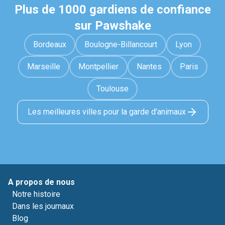
Plus de 1000 gardiens de confiance
sur Pawshake
Bordeaux
Boulogne-Billancourt
Lyon
Marseille
Montpellier
Nantes
Paris
Toulouse
Les meilleures villes pour la garde d'animaux
A propos de nous
Notre histoire
Dans les journaux
Blog