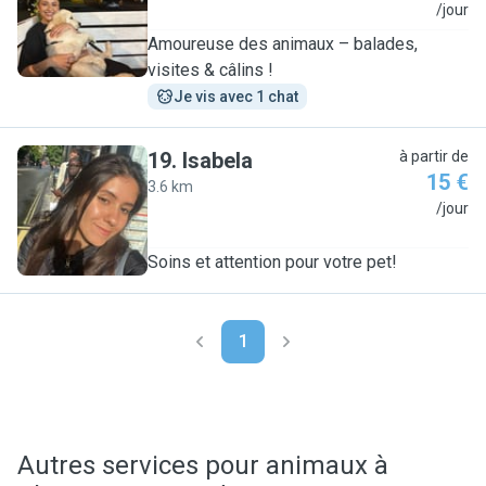
M
/jour
Amoureuse des animaux – balades,
visites & câlins !
Je vis avec 1 chat
19
.
Isabela
à partir de
15 €
3.6 km
I
/jour
Soins et attention pour votre pet!
1
Autres services pour animaux à