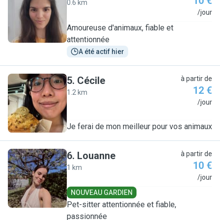
10 €
0.6 km
M
/jour
Amoureuse d'animaux, fiable et
attentionnée
A été actif hier
5
.
Cécile
à partir de
12 €
1.2 km
C
/jour
Je ferai de mon meilleur pour vos animaux
6
.
Louanne
à partir de
10 €
1 km
L
/jour
NOUVEAU GARDIEN
Pet-sitter attentionnée et fiable,
passionnée