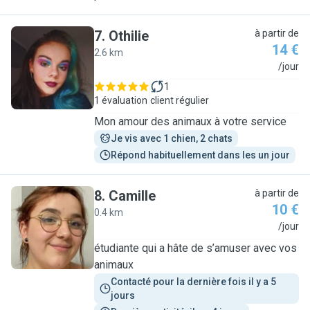
7
.
Othilie
à partir de
14 €
2.6 km
O
/jour
1
1 évaluation
client régulier
Mon amour des animaux à votre service
Je vis avec 1 chien, 2 chats
Répond habituellement dans les un jour
8
.
Camille
à partir de
10 €
0.4 km
C
/jour
étudiante qui a hâte de s’amuser avec vos
animaux
Contacté pour la dernière fois il y a 5 
jours