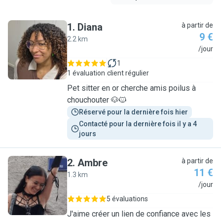
1
.
Diana
à partir de
9 €
2.2 km
D
/jour
1
1 évaluation
client régulier
Pet sitter en or cherche amis poilus à
chouchouter 🐶🐱
Réservé pour la dernière fois hier
Contacté pour la dernière fois il y a 4 
jours
2
.
Ambre
à partir de
11 €
1.3 km
A
/jour
5 évaluations
J'aime créer un lien de confiance avec les