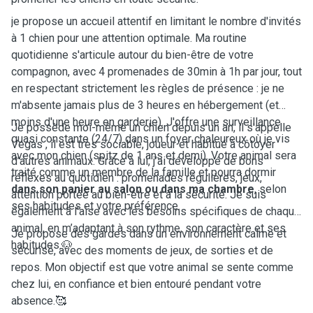
je propose un accueil attentif en limitant le nombre d'invités
à 1 chien pour une attention optimale. Ma routine
quotidienne s'articule autour du bien-être de votre
compagnon, avec 4 promenades de 30min à 1h par jour, tout
en respectant strictement les règles de présence : je ne
m'absente jamais plus de 3 heures en hébergement (et
moins d'une heure en garderie). J'offre une surveillance
Je possède moi-même un chien depuis un an, il s'appelle
quasi constante (24/7) dans un foyer chaleureux où je vis
Vegas , il est très sociable, joueur et habitué à côtoyer
avec mon chien (spitz de 1 ans et demi). Votre animal sera
d’autres animaux. Grâce à lui, j’ai développé de bons
traité comme un membre de la famille et pourra dormir
réflexes au quotidien : promenades régulières, jeux,
dans son panier au salon ou dans ma chambre
, selon
attention portée au bien-être et à la sécurité. Je suis
ses habitudes et votre préférence.
également à l’aise avec les besoins spécifiques de chaque
animal, en m’adaptant à son rythme, son caractère et ses
Je propose des gardes dans un environnement calme et
habitudes.🐶
sécurisé, avec des moments de jeux, de sorties et de
repos. Mon objectif est que votre animal se sente comme
chez lui, en confiance et bien entouré pendant votre
absence.🥰