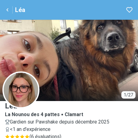
Léa
L
1/27
Léa
La Nounou des 4 pattes
Clamart
Gardien sur Pawshake depuis décembre 2025
<1 an d'expérience
(
6 évaluations
)