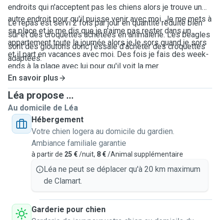
endroits qui n'acceptent pas les chiens alors je trouve un
autre endroit pour qu'il puisse venir avec moi. Je me mets à
Le repas est servi 2 fois par jour en quantité réduite bien
sa place et je me dis que je n'aime pas rester dans un
sûr et des croquettes achetées en animalerie. Les beagles
appartement toute la journée alors je le sors quand je sors
sont des gloutons donc j'essaie d'acheter des croquettes
et il part en vacances avec moi. Des fois je fais des week-
adaptées.
ends à la plage avec lui pour qu'il voit la mer.
En savoir plus
Léa propose ...
Au domicile de Léa
Hébergement
Votre chien logera au domicile du gardien.
Ambiance familiale garantie
à partir de
25 €
/nuit,
8 €
/Animal supplémentaire
Léa ne peut se déplacer qu'à 20 km maximum
de Clamart.
Garderie pour chien