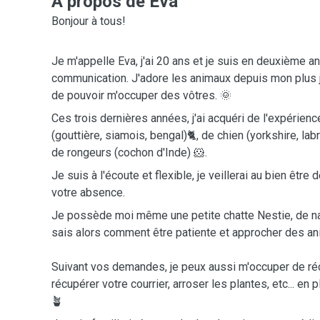
A propos de Eva
Bonjour à tous!
Je m'appelle Eva, j'ai 20 ans et je suis en deuxième 
communication. J'adore les animaux depuis mon plus j
de pouvoir m'occuper des vôtres. 🌞
Ces trois dernières années, j'ai acquéri de l'expérien
(gouttière, siamois, bengal)🐈, de chien (yorkshire, labra
de rongeurs (cochon d'Inde) 🐹.
Je suis à l'écoute et flexible, je veillerai au bien êt
votre absence.
Je possède moi même une petite chatte Nestie, de natu
sais alors comment être patiente et approcher des a
Suivant vos demandes, je peux aussi m'occuper de réc
récupérer votre courrier, arroser les plantes, etc... en 
🪴