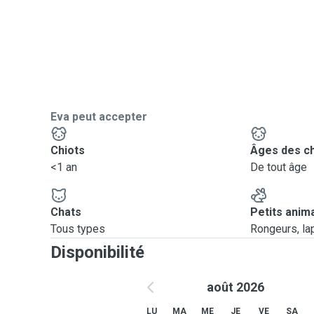
Eva peut accepter
Chiots
Âges des c
<1 an
De tout âge
Chats
Petits anim
Tous types
Rongeurs, lapi
Disponibilité
août 2026
LU
MA
ME
JE
VE
SA