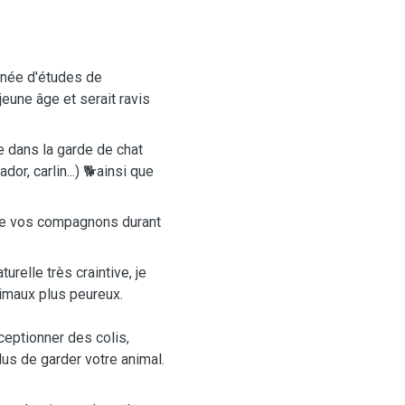
année d'études de
eune âge et serait ravis
ce dans la garde de chat
dor, carlin...) 🐕ainsi que
re de vos compagnons durant
relle très craintive, je
nimaux plus peureux.
eptionner des colis,
plus de garder votre animal.