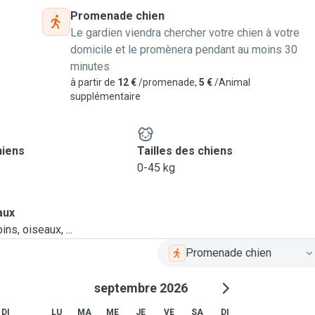
Promenade chien
Le gardien viendra chercher votre chien à votre
domicile et le promènera pendant au moins 30
minutes
à partir de
12 €
/promenade,
5 €
/Animal
supplémentaire
hiens
Tailles des chiens
0-45 kg
aux
ns, oiseaux, ...
Promenade chien
septembre 2026
DI
LU
MA
ME
JE
VE
SA
DI