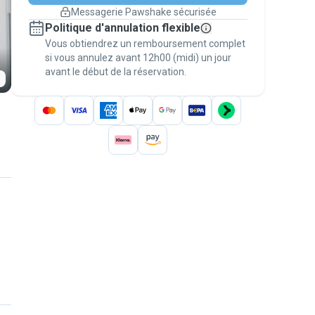
changement de programme.
Messagerie Pawshake sécurisée
Réservations couvertes par
Politique d'annulation flexible
nos garanties
Vous obtiendrez un remboursement complet
Gardez tout sur Pawshake (du premier
message au paiement) pour bénéficier de la
si vous annulez avant 12h00 (midi) un jour
avant le début de la réservation.
Garantie Pawshake
.