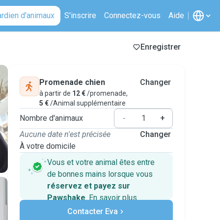
ardien d'animaux
S'inscrire
Connectez-vous
Aide
Enregistrer
Promenade chien
Changer
à partir de
12 €
/promenade,
5 €
/Animal supplémentaire
Nombre d'animaux
-
+
Aucune date n'est précisée
Changer
À votre domicile
Vous et votre animal êtes entre
de bonnes mains lorsque vous
réservez et payez sur
Pawshake
.
En savoir plus
Paiements sécurisés
Contacter Eva
Assistance en cas de