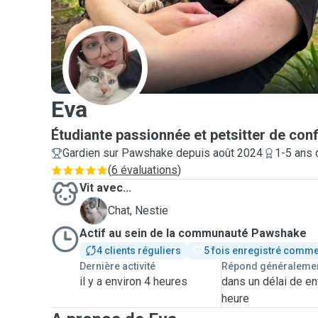
E
Eva
Étudiante passionnée et petsitter de con
Gardien sur Pawshake depuis août 2024
1-5 ans 
(
6 évaluations
)
Vit avec...
N
Chat, Nestie
Actif au sein de la communauté Pawshake
4 clients réguliers
5 fois enregistré comme
Dernière activité
Répond généraleme
il y a environ 4 heures
dans un délai de en
heure