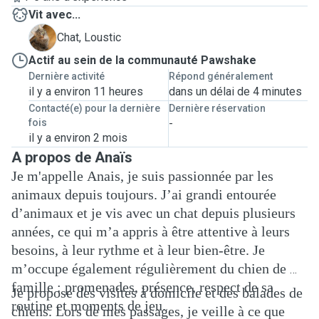
Vit avec...
L
Chat, Loustic
Actif au sein de la communauté Pawshake
Dernière activité
Répond généralement
il y a environ 11 heures
dans un délai de 4 minutes
Contacté(e) pour la dernière
Dernière réservation
fois
-
il y a environ 2 mois
A propos de Anaïs
Je m'appelle Anais, je suis passionnée par les
animaux depuis toujours. J’ai grandi entourée
d’animaux et je vis avec un chat depuis plusieurs
années, ce qui m’a appris à être attentive à leurs
besoins, à leur rythme et à leur bien-être. Je
m’occupe également régulièrement du chien de ma
famille : promenades, présence, respect de sa
Je propose des visites à domicile et des balades de
routine et moments de jeu.
chiens. Lors de mes passages, je veille à ce que