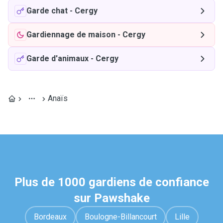
Garde chat
-
Cergy
Gardiennage de maison
-
Cergy
Garde d'animaux
-
Cergy
Anaïs
Plus de 1000 gardiens de confiance
sur Pawshake
Bordeaux
Boulogne-Billancourt
Lille