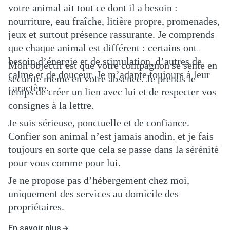
votre animal ait tout ce dont il a besoin :
nourriture, eau fraîche, litière propre, promenades,
jeux et surtout présence rassurante. Je comprends
que chaque animal est différent : certains ont
besoin d’énergie et de stimulation, d’autres de
Mon objectif est que votre compagnon se sente en
calme et de douceur. Je m’adapte toujours à leur
sécurité même en votre absence. Je prends le
caractère.
temps de créer un lien avec lui et de respecter vos
consignes à la lettre.
Je suis sérieuse, ponctuelle et de confiance.
Confier son animal n’est jamais anodin, et je fais
toujours en sorte que cela se passe dans la sérénité
pour vous comme pour lui.
Je ne propose pas d’hébergement chez moi,
uniquement des services au domicile des
propriétaires.
En savoir plus